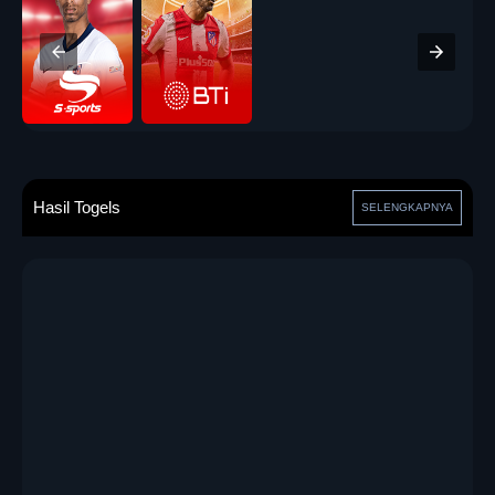
Hasil Togels
SELENGKAPNYA