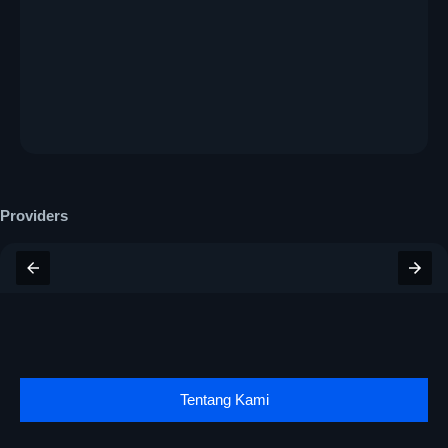
Providers
Tentang Kami