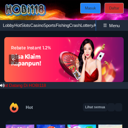
Masuk
Daftar
Lobby
Hot
Slots
Casino
Sports
Fishing
Crash
Lottery
Ayam
☰
Poker
Esport
Menu
mat Datang Di HOBI118
Hot
Lihat semua