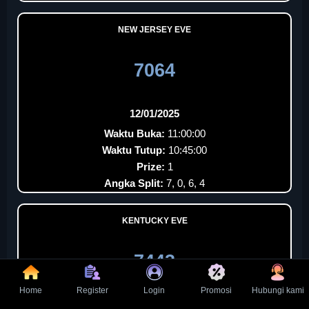
NEW JERSEY EVE
7064
12/01/2025
Waktu Buka:
11:00:00
Waktu Tutup:
10:45:00
Prize:
1
Angka Split:
7, 0, 6, 4
KENTUCKY EVE
7443
Home
Register
Login
Promosi
Hubungi kami
12/01/2025