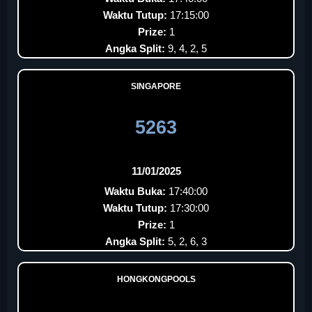
Waktu Tutup:
17:15:00
Prize:
1
Angka Split:
9, 4, 2, 5
SINGAPORE
5263
11/01/2025
Waktu Buka:
17:40:00
Waktu Tutup:
17:30:00
Prize:
1
Angka Split:
5, 2, 6, 3
HONGKONGPOOLS