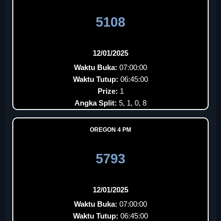
5108
12/01/2025
Waktu Buka:
07:00:00
Waktu Tutup:
06:45:00
Prize:
1
Angka Split:
5, 1, 0, 8
OREGON 4 PM
5793
12/01/2025
Waktu Buka:
07:00:00
Waktu Tutup:
06:45:00