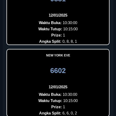
12/01/2025
Waktu Buka:
10:30:00
Waktu Tutup:
10:15:00
Prize:
1
Angka Split:
0, 8, 8, 1
NEW YORK EVE
6602
12/01/2025
Waktu Buka:
10:30:00
Waktu Tutup:
10:15:00
Prize:
1
Angka Split:
6, 6, 0, 2