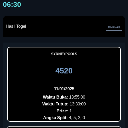
06:30
Hasil Togel
HOBI118
SYDNEYPOOLS
4520
11/01/2025
Waktu Buka:
13:55:00
Waktu Tutup:
13:30:00
Prize:
1
Angka Split:
4, 5, 2, 0