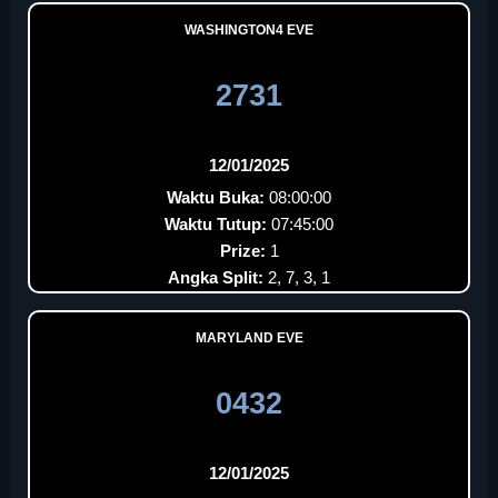
WASHINGTON4 EVE
2731
12/01/2025
Waktu Buka:
08:00:00
Waktu Tutup:
07:45:00
Prize:
1
Angka Split:
2, 7, 3, 1
MARYLAND EVE
0432
12/01/2025