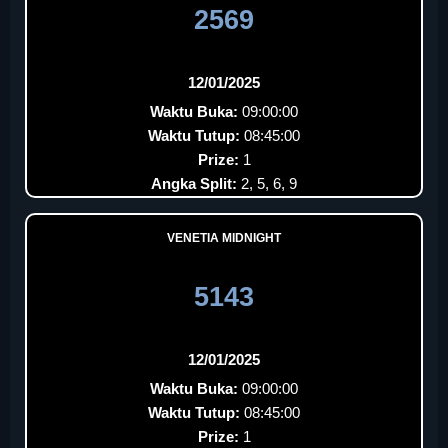
2569
12/01/2025
Waktu Buka:
09:00:00
Waktu Tutup:
08:45:00
Prize:
1
Angka Split:
2, 5, 6, 9
VENETIA MIDNIGHT
5143
12/01/2025
Waktu Buka:
09:00:00
Waktu Tutup:
08:45:00
Prize:
1