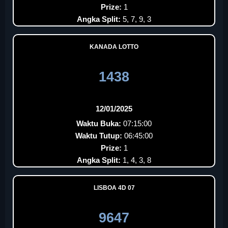
Prize:
1
Angka Split:
5, 7, 9, 3
KANADA LOTTO
1438
12/01/2025
Waktu Buka:
07:15:00
Waktu Tutup:
06:45:00
Prize:
1
Angka Split:
1, 4, 3, 8
LISBOA 4D 07
9647