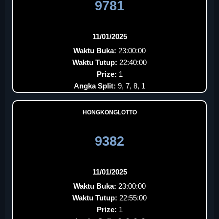
9781
11/01/2025
Waktu Buka:
23:00:00
Waktu Tutup:
22:40:00
Prize:
1
Angka Split:
9, 7, 8, 1
HONGKONGLOTTO
9382
11/01/2025
Waktu Buka:
23:00:00
Waktu Tutup:
22:55:00
Prize:
1