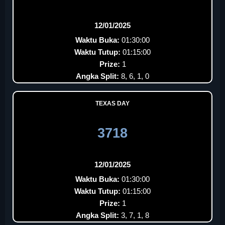
12/01/2025
Waktu Buka:
01:30:00
Waktu Tutup:
01:15:00
Prize:
1
Angka Split:
8, 6, 1, 0
TEXAS DAY
3718
12/01/2025
Waktu Buka:
01:30:00
Waktu Tutup:
01:15:00
Prize:
1
Angka Split:
3, 7, 1, 8