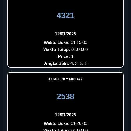
4321
12/01/2025
Waktu Buka:
01:15:00
Waktu Tutup:
01:00:00
Prize:
1
Angka Split:
4, 3, 2, 1
KENTUCKY MIDDAY
2538
12/01/2025
Waktu Buka:
01:20:00
Waktu Tutup:
01:00:00