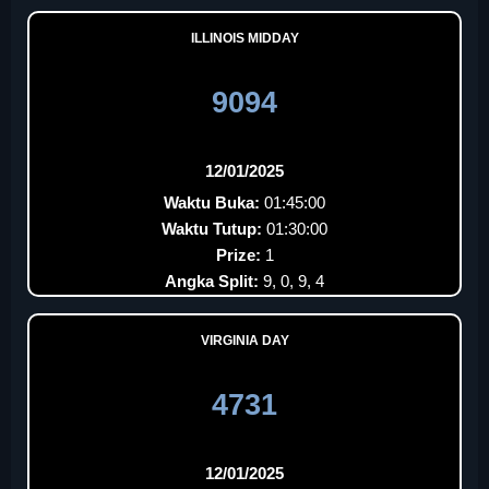
ILLINOIS MIDDAY
9094
12/01/2025
Waktu Buka:
01:45:00
Waktu Tutup:
01:30:00
Prize:
1
Angka Split:
9, 0, 9, 4
VIRGINIA DAY
4731
12/01/2025