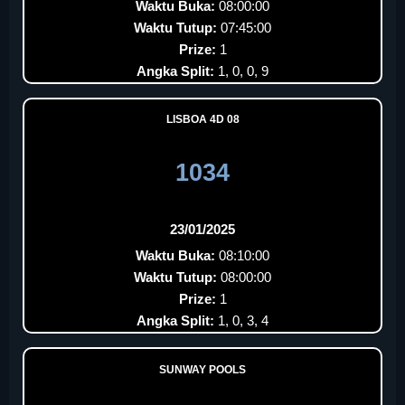
Waktu Buka:
08:00:00
Waktu Tutup:
07:45:00
Prize:
1
Angka Split:
1, 0, 0, 9
LISBOA 4D 08
1034
23/01/2025
Waktu Buka:
08:10:00
Waktu Tutup:
08:00:00
Prize:
1
Angka Split:
1, 0, 3, 4
SUNWAY POOLS