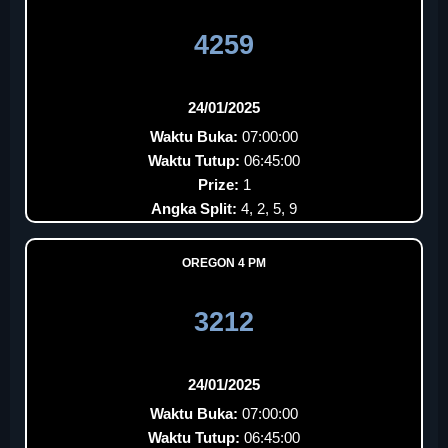
4259
24/01/2025
Waktu Buka:
07:00:00
Waktu Tutup:
06:45:00
Prize:
1
Angka Split:
4, 2, 5, 9
OREGON 4 PM
3212
24/01/2025
Waktu Buka:
07:00:00
Waktu Tutup:
06:45:00