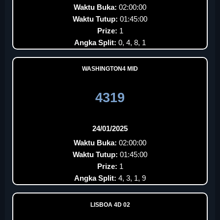
Waktu Buka:
02:00:00
Waktu Tutup:
01:45:00
Prize:
1
Angka Split:
0, 4, 8, 1
WASHINGTON4 MID
4319
24/01/2025
Waktu Buka:
02:00:00
Waktu Tutup:
01:45:00
Prize:
1
Angka Split:
4, 3, 1, 9
LISBOA 4D 02