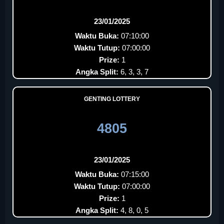
23/01/2025
Waktu Buka:
07:10:00
Waktu Tutup:
07:00:00
Prize:
1
Angka Split:
6, 3, 3, 7
GENTING LOTTERY
4805
23/01/2025
Waktu Buka:
07:15:00
Waktu Tutup:
07:00:00
Prize:
1
Angka Split:
4, 8, 0, 5