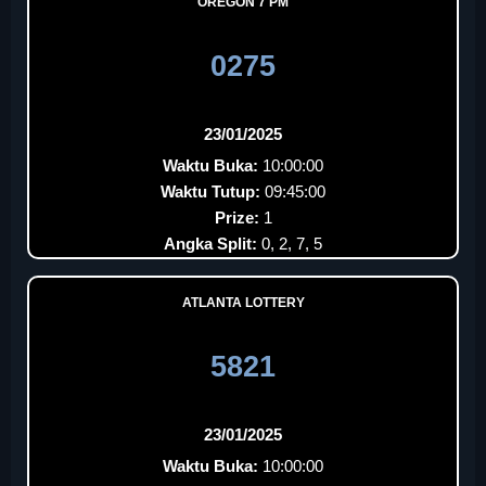
OREGON 7 PM
0275
23/01/2025
Waktu Buka:
10:00:00
Waktu Tutup:
09:45:00
Prize:
1
Angka Split:
0, 2, 7, 5
ATLANTA LOTTERY
5821
23/01/2025
Waktu Buka:
10:00:00