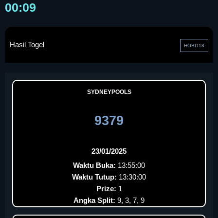
00:09
Hasil Togel
HOBI118
SYDNEYPOOLS
9379
23/01/2025
Waktu Buka:
13:55:00
Waktu Tutup:
13:30:00
Prize:
1
Angka Split:
9, 3, 7, 9