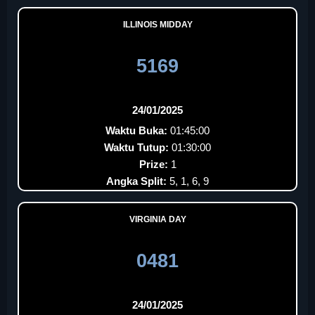
ILLINOIS MIDDAY
5169
24/01/2025
Waktu Buka:
01:45:00
Waktu Tutup:
01:30:00
Prize:
1
Angka Split:
5, 1, 6, 9
VIRGINIA DAY
0481
24/01/2025