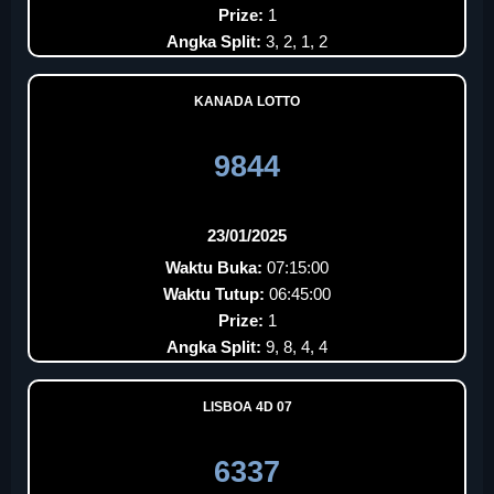
Prize:
1
Angka Split:
3, 2, 1, 2
KANADA LOTTO
9844
23/01/2025
Waktu Buka:
07:15:00
Waktu Tutup:
06:45:00
Prize:
1
Angka Split:
9, 8, 4, 4
LISBOA 4D 07
6337