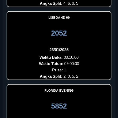
Angka Split:
4, 6, 9, 9
LISBOA 4D 09
2052
23/01/2025
Waktu Buka:
09:10:00
Waktu Tutup:
09:00:00
Prize:
1
Angka Split:
2, 0, 5, 2
FLORIDA EVENING
5852