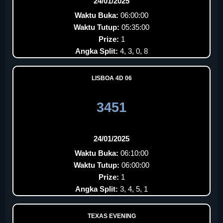
24/01/2025
Waktu Buka:
06:00:00
Waktu Tutup:
05:35:00
Prize:
1
Angka Split:
4, 3, 0, 8
LISBOA 4D 06
3451
24/01/2025
Waktu Buka:
06:10:00
Waktu Tutup:
06:00:00
Prize:
1
Angka Split:
3, 4, 5, 1
TEXAS EVENING