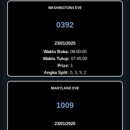
WASHINGTON4 EVE
0392
23/01/2025
Waktu Buka:
08:00:00
Waktu Tutup:
07:45:00
Prize:
1
Angka Split:
0, 3, 9, 2
MARYLAND EVE
1009
23/01/2025