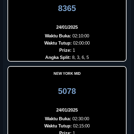
8365
24/01/2025
Waktu Buka:
02:10:00
Waktu Tutup:
02:00:00
Prize:
1
Angka Split:
8, 3, 6, 5
NEW YORK MID
5078
24/01/2025
Waktu Buka:
02:30:00
Waktu Tutup:
02:15:00
Prize:
1