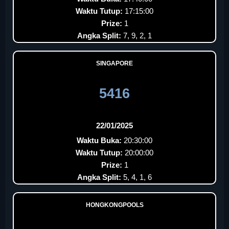
Waktu Tutup:
17:15:00
Prize:
1
Angka Split:
7, 9, 2, 1
SINGAPORE
5416
22/01/2025
Waktu Buka:
20:30:00
Waktu Tutup:
20:00:00
Prize:
1
Angka Split:
5, 4, 1, 6
HONGKONGPOOLS