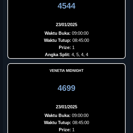
4544
23/01/2025
Waktu Buka:
09:00:00
Waktu Tutup:
08:45:00
Prize:
1
Angka Split:
4, 5, 4, 4
VENETIA MIDNIGHT
4699
23/01/2025
Waktu Buka:
09:00:00
Waktu Tutup:
08:45:00
Prize:
1