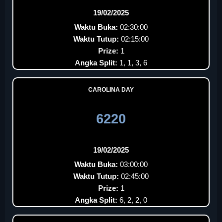
19/02/2025
Waktu Buka:
02:30:00
Waktu Tutup:
02:15:00
Prize:
1
Angka Split:
1, 1, 3, 6
CAROLINA DAY
6220
19/02/2025
Waktu Buka:
03:00:00
Waktu Tutup:
02:45:00
Prize:
1
Angka Split:
6, 2, 2, 0