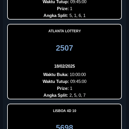
Waktu Tutup:
09:45:00
Prize:
1
Angka Split:
5, 1, 6, 1
ATLANTA LOTTERY
2507
18/02/2025
Waktu Buka:
10:00:00
Waktu Tutup:
09:45:00
Prize:
1
Angka Split:
2, 5, 0, 7
LISBOA 4D 10
5698