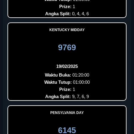
Prize:
1
Angka Split:
0, 4, 4, 6
KENTUCKY MIDDAY
9769
19/02/2025
Waktu Buka:
01:20:00
Waktu Tutup:
01:00:00
Prize:
1
Angka Split:
9, 7, 6, 9
PENSYLVANIA DAY
6145