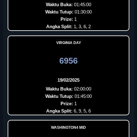
Waktu Buka:
01:45:00
Waktu Tutup:
01:30:00
Prize:
1
Angka Split:
1, 3, 6, 2
VIRGINIA DAY
6956
19/02/2025
Waktu Buka:
02:00:00
Waktu Tutup:
01:45:00
Prize:
1
Angka Split:
6, 9, 5, 6
WASHINGTON4 MID