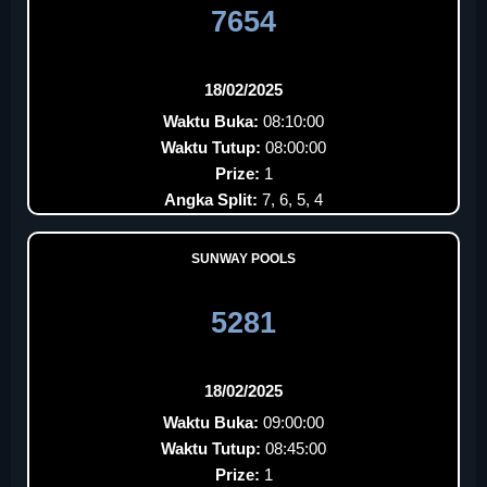
7654
18/02/2025
Waktu Buka:
08:10:00
Waktu Tutup:
08:00:00
Prize:
1
Angka Split:
7, 6, 5, 4
SUNWAY POOLS
5281
18/02/2025
Waktu Buka:
09:00:00
Waktu Tutup:
08:45:00
Prize:
1