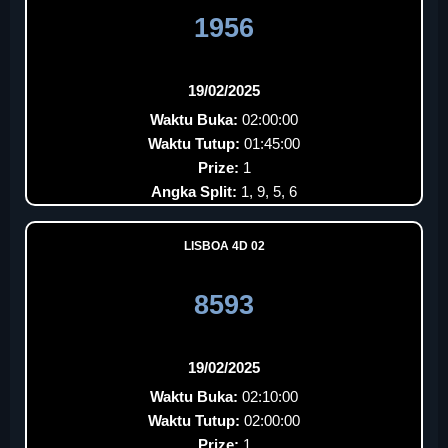
1956
19/02/2025
Waktu Buka:
02:00:00
Waktu Tutup:
01:45:00
Prize:
1
Angka Split:
1, 9, 5, 6
LISBOA 4D 02
8593
19/02/2025
Waktu Buka:
02:10:00
Waktu Tutup:
02:00:00
Prize:
1