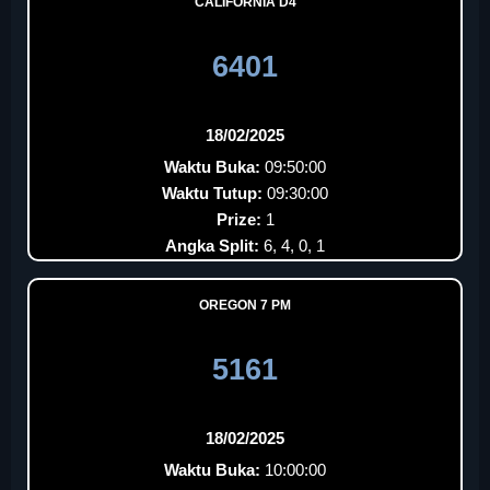
CALIFORNIA D4
6401
18/02/2025
Waktu Buka:
09:50:00
Waktu Tutup:
09:30:00
Prize:
1
Angka Split:
6, 4, 0, 1
OREGON 7 PM
5161
18/02/2025
Waktu Buka:
10:00:00