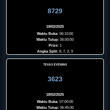
8729
19/02/2025
Waktu Buka:
06:10:00
Waktu Tutup:
06:00:00
Prize:
1
Angka Split:
8, 7, 2, 9
TEXAS EVENING
3623
18/02/2025
Waktu Buka:
07:00:00
Waktu Tutup:
06:45:00