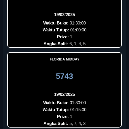
19/02/2025
Waktu Buka:
01:30:00
Waktu Tutup:
01:00:00
Prize:
1
Angka Split:
6, 1, 4, 5
FLORIDA MIDDAY
5743
19/02/2025
Waktu Buka:
01:30:00
Waktu Tutup:
01:15:00
Prize:
1
Angka Split:
5, 7, 4, 3