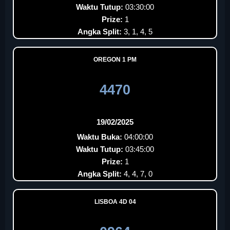
Waktu Tutup:
03:30:00
Prize:
1
Angka Split:
3, 1, 4, 5
OREGON 1 PM
4470
19/02/2025
Waktu Buka:
04:00:00
Waktu Tutup:
03:45:00
Prize:
1
Angka Split:
4, 4, 7, 0
LISBOA 4D 04