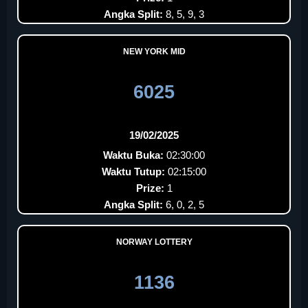
Angka Split:
8, 5, 9, 3
NEW YORK MID
6025
19/02/2025
Waktu Buka:
02:30:00
Waktu Tutup:
02:15:00
Prize:
1
Angka Split:
6, 0, 2, 5
NORWAY LOTTERY
1136