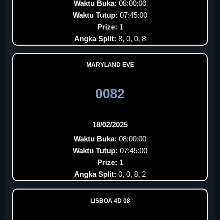
Waktu Buka:
08:00:00
Waktu Tutup:
07:45:00
Prize:
1
Angka Split:
8, 0, 0, 8
MARYLAND EVE
0082
18/02/2025
Waktu Buka:
08:00:00
Waktu Tutup:
07:45:00
Prize:
1
Angka Split:
0, 0, 8, 2
LISBOA 4D 08