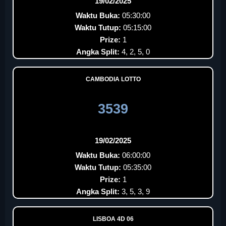
19/02/2025
Waktu Buka:
05:30:00
Waktu Tutup:
05:15:00
Prize:
1
Angka Split:
4, 2, 5, 0
CAMBODIA LOTTO
3539
19/02/2025
Waktu Buka:
06:00:00
Waktu Tutup:
05:35:00
Prize:
1
Angka Split:
3, 5, 3, 9
LISBOA 4D 06