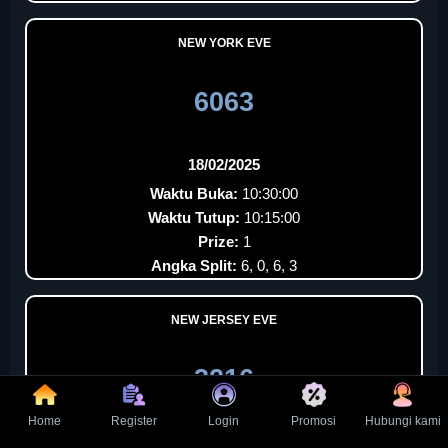
NEW YORK EVE
6063
18/02/2025
Waktu Buka:
10:30:00
Waktu Tutup:
10:15:00
Prize:
1
Angka Split:
6, 0, 6, 3
NEW JERSEY EVE
3216
Home
Register
Login
Promosi
Hubungi kami
18/02/2025