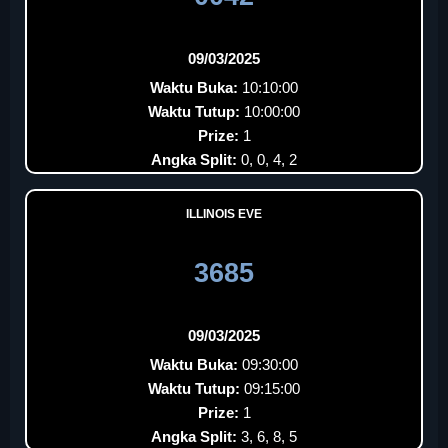
09/03/2025
Waktu Buka:
10:10:00
Waktu Tutup:
10:00:00
Prize:
1
Angka Split:
0, 0, 4, 2
ILLINOIS EVE
3685
09/03/2025
Waktu Buka:
09:30:00
Waktu Tutup:
09:15:00
Prize:
1
Angka Split:
3, 6, 8, 5