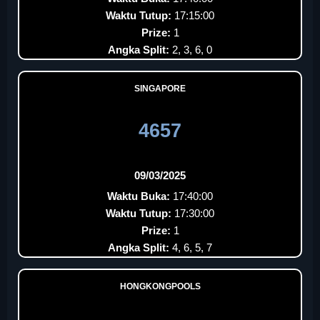
Waktu Tutup:
17:15:00
Prize:
1
Angka Split:
2, 3, 6, 0
SINGAPORE
4657
09/03/2025
Waktu Buka:
17:40:00
Waktu Tutup:
17:30:00
Prize:
1
Angka Split:
4, 6, 5, 7
HONGKONGPOOLS