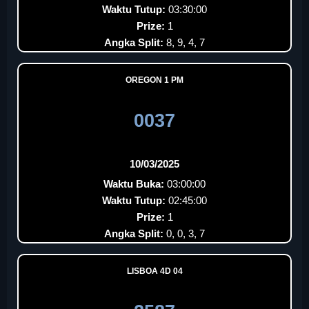
Waktu Tutup:
03:30:00
Prize:
1
Angka Split:
8, 9, 4, 7
OREGON 1 PM
0037
10/03/2025
Waktu Buka:
03:00:00
Waktu Tutup:
02:45:00
Prize:
1
Angka Split:
0, 0, 3, 7
LISBOA 4D 04