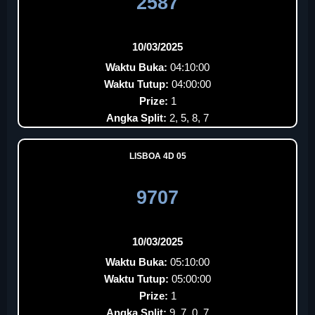
2587
10/03/2025
Waktu Buka:
04:10:00
Waktu Tutup:
04:00:00
Prize:
1
Angka Split:
2, 5, 8, 7
LISBOA 4D 05
9707
10/03/2025
Waktu Buka:
05:10:00
Waktu Tutup:
05:00:00
Prize:
1
Angka Split:
9, 7, 0, 7