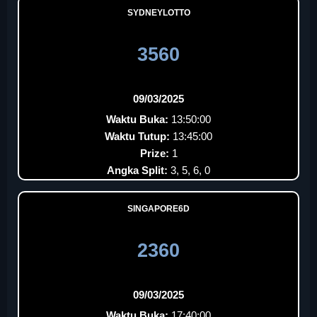
SYDNEYLOTTO
3560
09/03/2025
Waktu Buka:
13:50:00
Waktu Tutup:
13:45:00
Prize:
1
Angka Split:
3, 5, 6, 0
SINGAPORE6D
2360
09/03/2025
Waktu Buka:
17:40:00