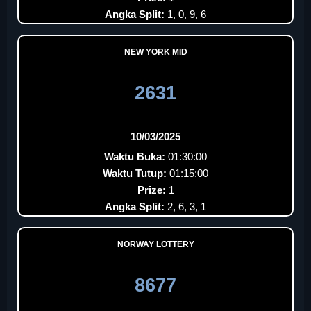
Angka Split:
1, 0, 9, 6
NEW YORK MID
2631
10/03/2025
Waktu Buka:
01:30:00
Waktu Tutup:
01:15:00
Prize:
1
Angka Split:
2, 6, 3, 1
NORWAY LOTTERY
8677