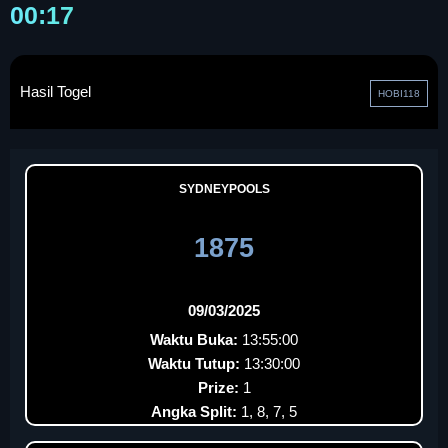
00:17
Hasil Togel
HOBI118
SYDNEYPOOLS
1875
09/03/2025
Waktu Buka:
13:55:00
Waktu Tutup:
13:30:00
Prize:
1
Angka Split:
1, 8, 7, 5