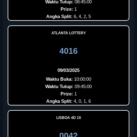
Waktu Tutup:
08:45:00
Prize:
1
Angka Split:
6, 4, 2, 5
ATLANTA LOTTERY
4016
09/03/2025
Waktu Buka:
10:00:00
Waktu Tutup:
09:45:00
Prize:
1
Angka Split:
4, 0, 1, 6
LISBOA 4D 10
0042