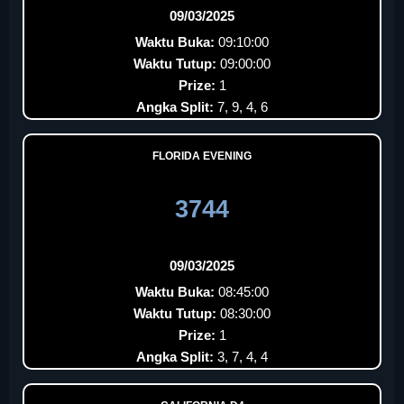
09/03/2025
Waktu Buka:
09:10:00
Waktu Tutup:
09:00:00
Prize:
1
Angka Split:
7, 9, 4, 6
FLORIDA EVENING
3744
09/03/2025
Waktu Buka:
08:45:00
Waktu Tutup:
08:30:00
Prize:
1
Angka Split:
3, 7, 4, 4