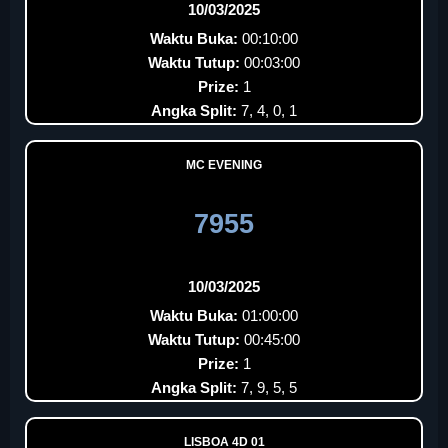
10/03/2025
Waktu Buka:
00:10:00
Waktu Tutup:
00:03:00
Prize:
1
Angka Split:
7, 4, 0, 1
MC EVENING
7955
10/03/2025
Waktu Buka:
01:00:00
Waktu Tutup:
00:45:00
Prize:
1
Angka Split:
7, 9, 5, 5
LISBOA 4D 01