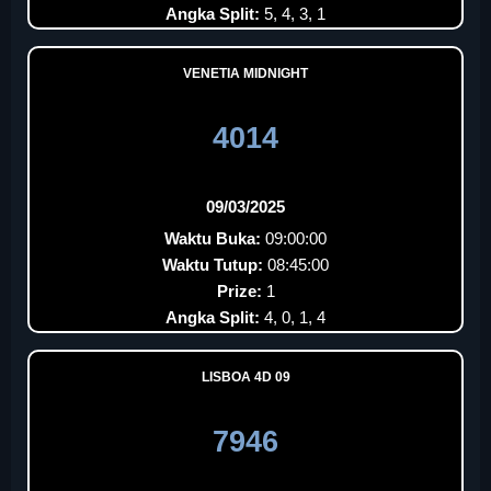
Angka Split:
5, 4, 3, 1
VENETIA MIDNIGHT
4014
09/03/2025
Waktu Buka:
09:00:00
Waktu Tutup:
08:45:00
Prize:
1
Angka Split:
4, 0, 1, 4
LISBOA 4D 09
7946