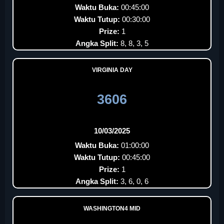
Waktu Buka:
00:45:00
Waktu Tutup:
00:30:00
Prize:
1
Angka Split:
8, 8, 3, 5
VIRGINIA DAY
3606
10/03/2025
Waktu Buka:
01:00:00
Waktu Tutup:
00:45:00
Prize:
1
Angka Split:
3, 6, 0, 6
WASHINGTON4 MID