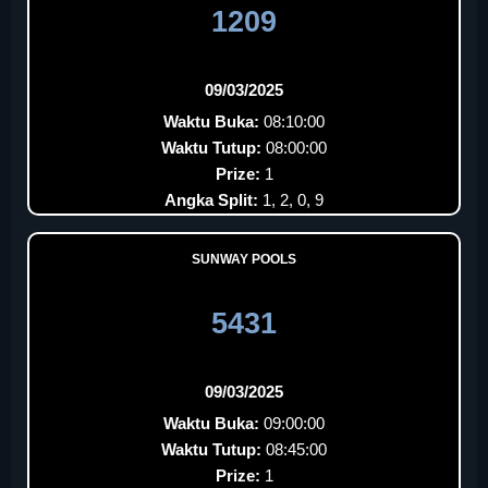
1209
09/03/2025
Waktu Buka:
08:10:00
Waktu Tutup:
08:00:00
Prize:
1
Angka Split:
1, 2, 0, 9
SUNWAY POOLS
5431
09/03/2025
Waktu Buka:
09:00:00
Waktu Tutup:
08:45:00
Prize:
1