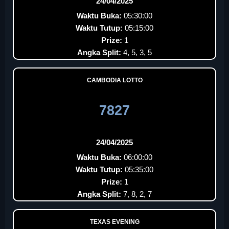
24/04/2025
Waktu Buka:
05:30:00
Waktu Tutup:
05:15:00
Prize:
1
Angka Split:
4, 5, 3, 5
CAMBODIA LOTTO
7827
24/04/2025
Waktu Buka:
06:00:00
Waktu Tutup:
05:35:00
Prize:
1
Angka Split:
7, 8, 2, 7
TEXAS EVENING