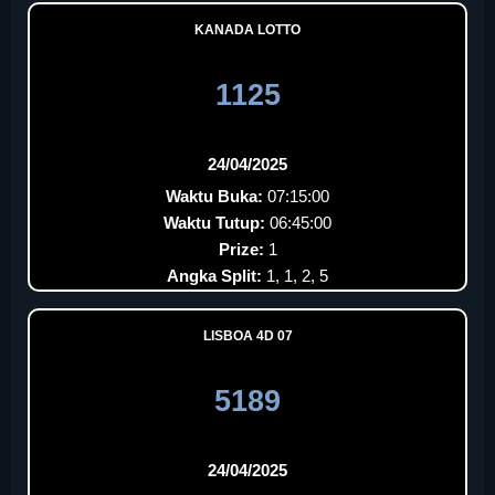
KANADA LOTTO
1125
24/04/2025
Waktu Buka:
07:15:00
Waktu Tutup:
06:45:00
Prize:
1
Angka Split:
1, 1, 2, 5
LISBOA 4D 07
5189
24/04/2025