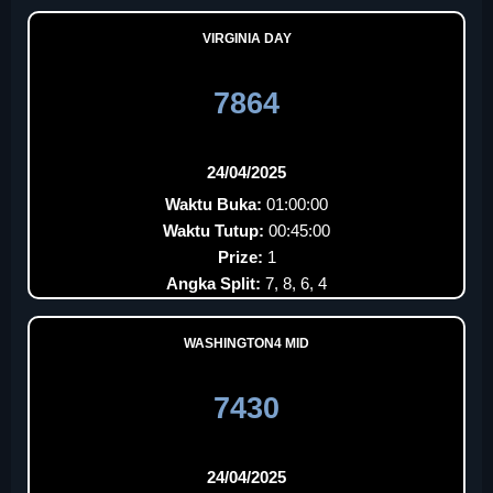
VIRGINIA DAY
7864
24/04/2025
Waktu Buka:
01:00:00
Waktu Tutup:
00:45:00
Prize:
1
Angka Split:
7, 8, 6, 4
WASHINGTON4 MID
7430
24/04/2025