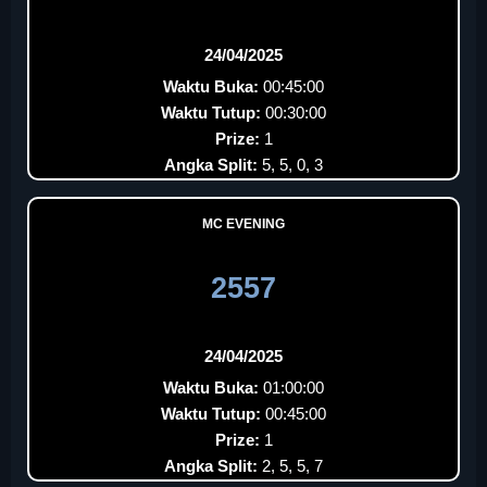
24/04/2025
Waktu Buka:
00:45:00
Waktu Tutup:
00:30:00
Prize:
1
Angka Split:
5, 5, 0, 3
MC EVENING
2557
24/04/2025
Waktu Buka:
01:00:00
Waktu Tutup:
00:45:00
Prize:
1
Angka Split:
2, 5, 5, 7