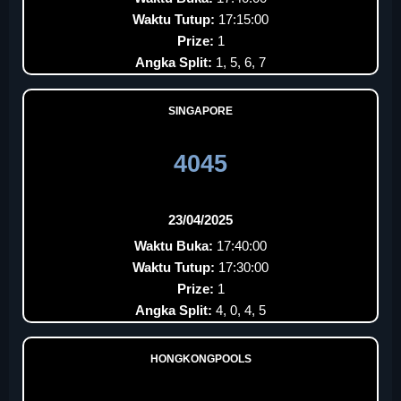
Waktu Tutup:
17:15:00
Prize:
1
Angka Split:
1, 5, 6, 7
SINGAPORE
4045
23/04/2025
Waktu Buka:
17:40:00
Waktu Tutup:
17:30:00
Prize:
1
Angka Split:
4, 0, 4, 5
HONGKONGPOOLS