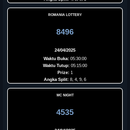
ROMANIA LOTTERY
8496
24/04/2025
Waktu Buka:
05:30:00
Waktu Tutup:
05:15:00
Prize:
1
Angka Split:
8, 4, 9, 6
MC NIGHT
4535