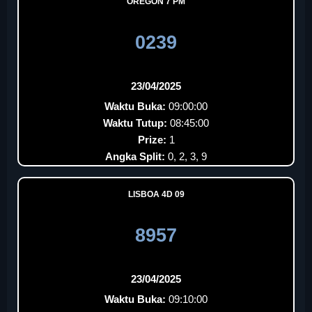
OREGON 7 PM
0239
23/04/2025
Waktu Buka:
09:00:00
Waktu Tutup:
08:45:00
Prize:
1
Angka Split:
0, 2, 3, 9
LISBOA 4D 09
8957
23/04/2025
Waktu Buka:
09:10:00