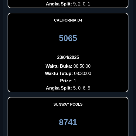
Angka Split:
9, 2, 0, 1
CALIFORNIA D4
5065
23/04/2025
Waktu Buka:
08:50:00
Waktu Tutup:
08:30:00
Prize:
1
Angka Split:
5, 0, 6, 5
SUNWAY POOLS
8741