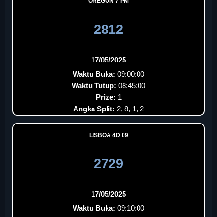
OREGON 7 PM
2812
17/05/2025
Waktu Buka:
09:00:00
Waktu Tutup:
08:45:00
Prize:
1
Angka Split:
2, 8, 1, 2
LISBOA 4D 09
2729
17/05/2025
Waktu Buka:
09:10:00