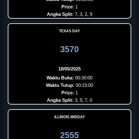
Prize:
1
Angka Split:
7, 3, 2, 9
TEXAS DAY
3570
18/05/2025
Waktu Buka:
00:30:00
Waktu Tutup:
00:15:00
Prize:
1
Angka Split:
3, 5, 7, 0
ILLINOIS MIDDAY
2555