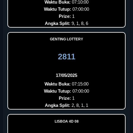
Waktu Buka:
07:10:00
Waktu Tutup:
07:00:00
Prize:
1
Angka Split:
9, 1, 8, 6
GENTING LOTTERY
2811
17/05/2025
Waktu Buka:
07:15:00
Waktu Tutup:
07:00:00
Prize:
1
Angka Split:
2, 8, 1, 1
LISBOA 4D 08