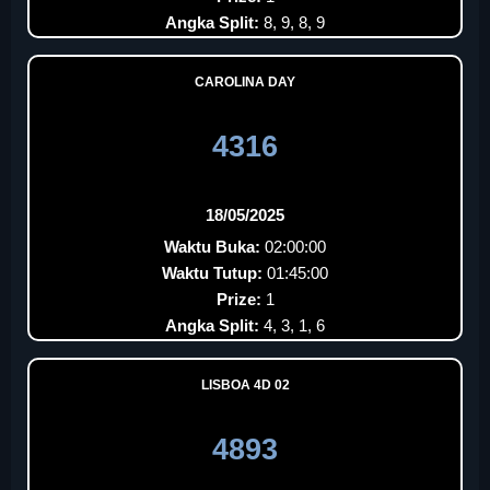
Angka Split:
8, 9, 8, 9
CAROLINA DAY
4316
18/05/2025
Waktu Buka:
02:00:00
Waktu Tutup:
01:45:00
Prize:
1
Angka Split:
4, 3, 1, 6
LISBOA 4D 02
4893