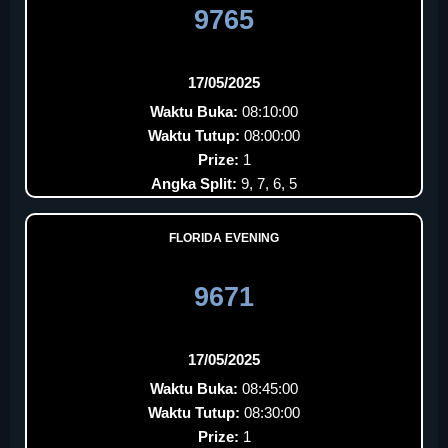
9765
17/05/2025
Waktu Buka:
08:10:00
Waktu Tutup:
08:00:00
Prize:
1
Angka Split:
9, 7, 6, 5
FLORIDA EVENING
9671
17/05/2025
Waktu Buka:
08:45:00
Waktu Tutup:
08:30:00
Prize:
1