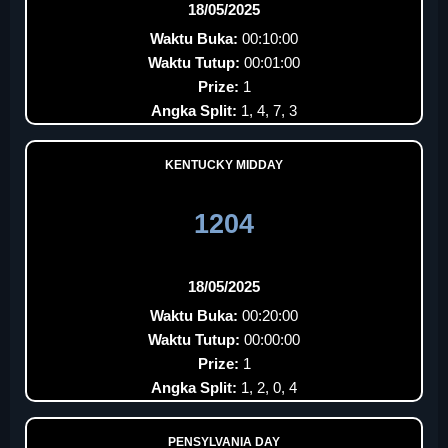
18/05/2025
Waktu Buka:
00:10:00
Waktu Tutup:
00:01:00
Prize:
1
Angka Split:
1, 4, 7, 3
KENTUCKY MIDDAY
1204
18/05/2025
Waktu Buka:
00:20:00
Waktu Tutup:
00:00:00
Prize:
1
Angka Split:
1, 2, 0, 4
PENSYLVANIA DAY