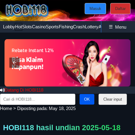
Masuk
Daftar
Lobby
Hot
Slots
Casino
Sports
Fishing
Crash
Lottery
Ayam
☰
Poker
Esport
Menu
tang Di HOBI118
Search
Clear input
for:
Home
>
Diposting pada: May 18, 2025
HOBI118 hasil undian 2025-05-18