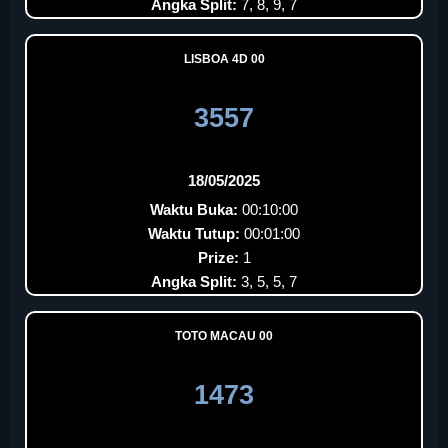
Angka Split:
7, 8, 9, 7
LISBOA 4D 00
3557
18/05/2025
Waktu Buka:
00:10:00
Waktu Tutup:
00:01:00
Prize:
1
Angka Split:
3, 5, 5, 7
TOTO MACAU 00
1473