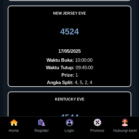
NEW JERSEY EVE
4524
17/05/2025
Waktu Buka:
10:00:00
Waktu Tutup:
09:45:00
Prize:
1
Angka Split:
4, 5, 2, 4
KENTUCKY EVE
4544
Home
Register
Login
Promosi
Hubungi kami
17/05/2025