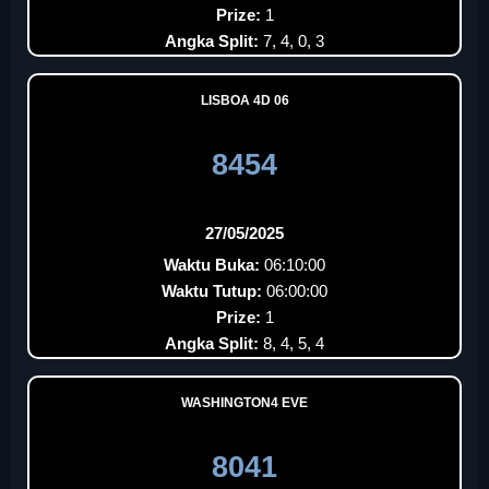
Prize:
1
Angka Split:
7, 4, 0, 3
LISBOA 4D 06
8454
27/05/2025
Waktu Buka:
06:10:00
Waktu Tutup:
06:00:00
Prize:
1
Angka Split:
8, 4, 5, 4
WASHINGTON4 EVE
8041