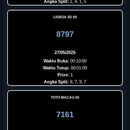
Angka Split:
1, 4, 1, 5
LISBOA 4D 00
8797
27/05/2025
Waktu Buka:
00:10:00
Waktu Tutup:
00:01:00
Prize:
1
Angka Split:
8, 7, 9, 7
TOTO MACAU 00
7161