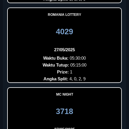
ROMANIA LOTTERY
4029
27/05/2025
Waktu Buka:
05:30:00
Waktu Tutup:
05:15:00
Prize:
1
Angka Split:
4, 0, 2, 9
MC NIGHT
3718