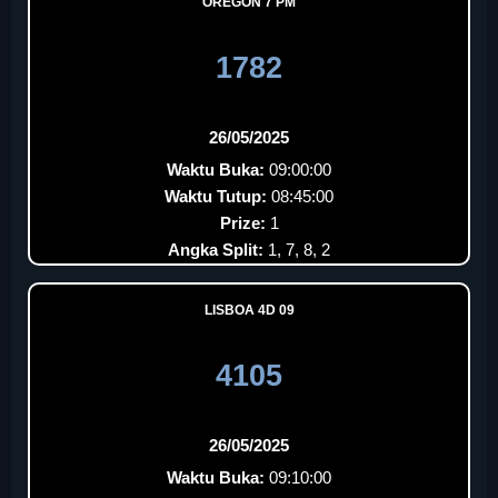
OREGON 7 PM
1782
26/05/2025
Waktu Buka:
09:00:00
Waktu Tutup:
08:45:00
Prize:
1
Angka Split:
1, 7, 8, 2
LISBOA 4D 09
4105
26/05/2025
Waktu Buka:
09:10:00