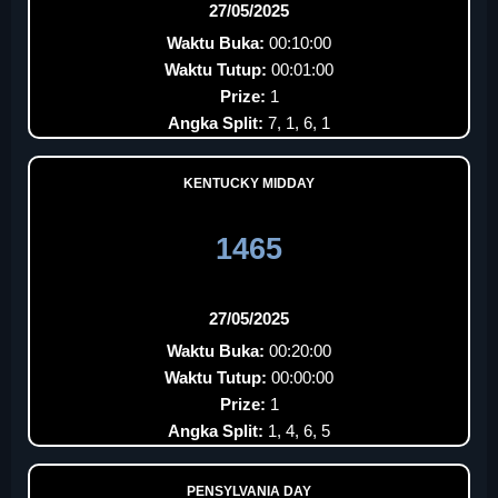
27/05/2025
Waktu Buka:
00:10:00
Waktu Tutup:
00:01:00
Prize:
1
Angka Split:
7, 1, 6, 1
KENTUCKY MIDDAY
1465
27/05/2025
Waktu Buka:
00:20:00
Waktu Tutup:
00:00:00
Prize:
1
Angka Split:
1, 4, 6, 5
PENSYLVANIA DAY