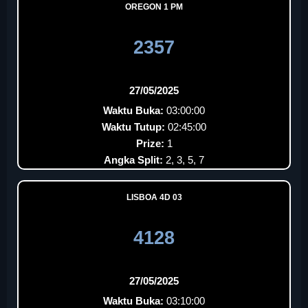
OREGON 1 PM
2357
27/05/2025
Waktu Buka:
03:00:00
Waktu Tutup:
02:45:00
Prize:
1
Angka Split:
2, 3, 5, 7
LISBOA 4D 03
4128
27/05/2025
Waktu Buka:
03:10:00