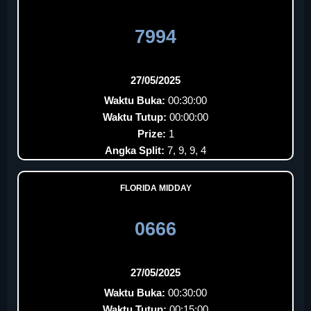
7994
27/05/2025
Waktu Buka:
00:30:00
Waktu Tutup:
00:00:00
Prize:
1
Angka Split:
7, 9, 9, 4
FLORIDA MIDDAY
0666
27/05/2025
Waktu Buka:
00:30:00
Waktu Tutup:
00:15:00