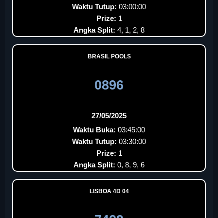
Waktu Tutup:
03:00:00
Prize:
1
Angka Split:
4, 1, 2, 8
BRASIL POOLS
0896
27/05/2025
Waktu Buka:
03:45:00
Waktu Tutup:
03:30:00
Prize:
1
Angka Split:
0, 8, 9, 6
LISBOA 4D 04