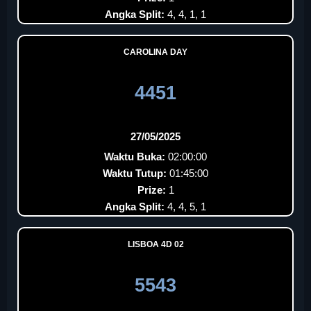
Angka Split:
4, 4, 1, 1
CAROLINA DAY
4451
27/05/2025
Waktu Buka:
02:00:00
Waktu Tutup:
01:45:00
Prize:
1
Angka Split:
4, 4, 5, 1
LISBOA 4D 02
5543