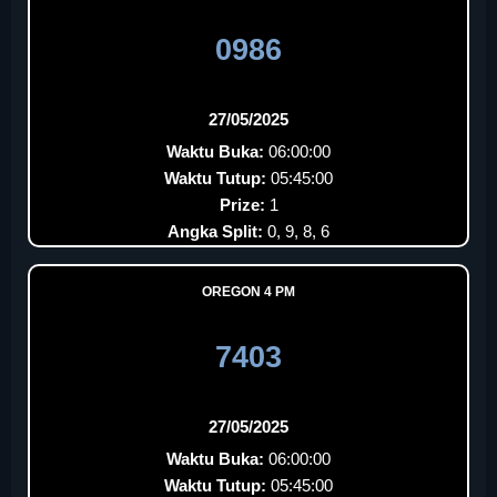
0986
27/05/2025
Waktu Buka:
06:00:00
Waktu Tutup:
05:45:00
Prize:
1
Angka Split:
0, 9, 8, 6
OREGON 4 PM
7403
27/05/2025
Waktu Buka:
06:00:00
Waktu Tutup:
05:45:00