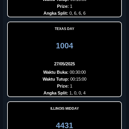
Prize:
1
Angka Split:
0, 6, 6, 6
TEXAS DAY
1004
27/05/2025
Waktu Buka:
00:30:00
Waktu Tutup:
00:15:00
Prize:
1
Angka Split:
1, 0, 0, 4
ILLINOIS MIDDAY
4431