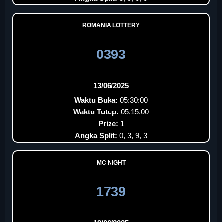
ROMANIA LOTTERY
0393
13/06/2025
Waktu Buka:
05:30:00
Waktu Tutup:
05:15:00
Prize:
1
Angka Split:
0, 3, 9, 3
MC NIGHT
1739