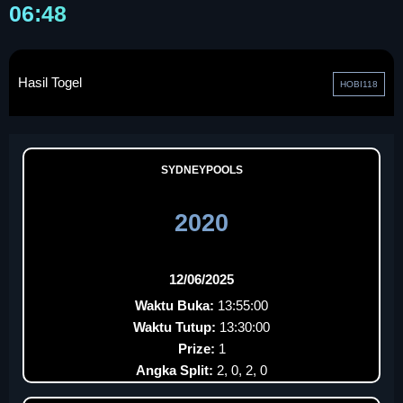
06:48
Hasil Togel
HOBI118
SYDNEYPOOLS
2020
12/06/2025
Waktu Buka:
13:55:00
Waktu Tutup:
13:30:00
Prize:
1
Angka Split:
2, 0, 2, 0