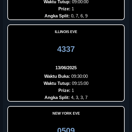
Waktu Tutup:
09:00:00
Prize:
1
Angka Split:
0, 7, 6, 9
ILLINOIS EVE
4337
13/06/2025
Waktu Buka:
09:30:00
Waktu Tutup:
09:15:00
Prize:
1
Angka Split:
4, 3, 3, 7
NEW YORK EVE
0509