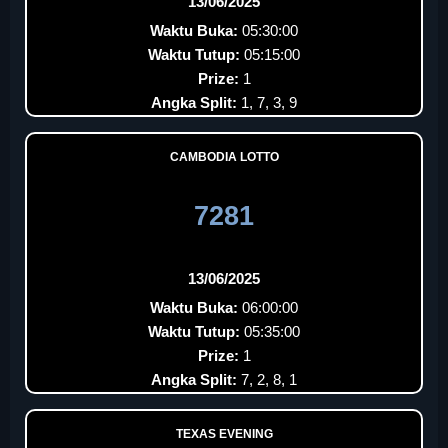
13/06/2025
Waktu Buka:
05:30:00
Waktu Tutup:
05:15:00
Prize:
1
Angka Split:
1, 7, 3, 9
CAMBODIA LOTTO
7281
13/06/2025
Waktu Buka:
06:00:00
Waktu Tutup:
05:35:00
Prize:
1
Angka Split:
7, 2, 8, 1
TEXAS EVENING