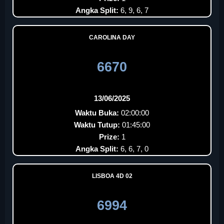
Angka Split:
6, 9, 6, 7
CAROLINA DAY
6670
13/06/2025
Waktu Buka:
02:00:00
Waktu Tutup:
01:45:00
Prize:
1
Angka Split:
6, 6, 7, 0
LISBOA 4D 02
6994