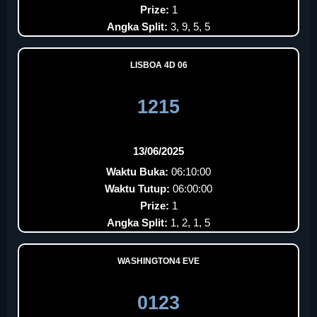
Prize:
1
Angka Split:
3, 9, 5, 5
LISBOA 4D 06
1215
13/06/2025
Waktu Buka:
06:10:00
Waktu Tutup:
06:00:00
Prize:
1
Angka Split:
1, 2, 1, 5
WASHINGTON4 EVE
0123