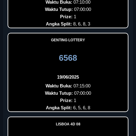
Waktu Buka:
07:10:00
Waktu Tutup:
07:00:00
Prize:
1
Angka Split:
8, 6, 8, 3
GENTING LOTTERY
6568
19/06/2025
Waktu Buka:
07:15:00
Waktu Tutup:
07:00:00
Prize:
1
Angka Split:
6, 5, 6, 8
LISBOA 4D 08