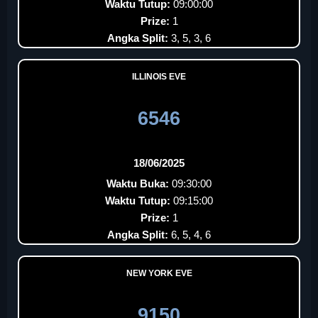
Waktu Tutup:
09:00:00
Prize:
1
Angka Split:
3, 5, 3, 6
ILLINOIS EVE
6546
18/06/2025
Waktu Buka:
09:30:00
Waktu Tutup:
09:15:00
Prize:
1
Angka Split:
6, 5, 4, 6
NEW YORK EVE
9150