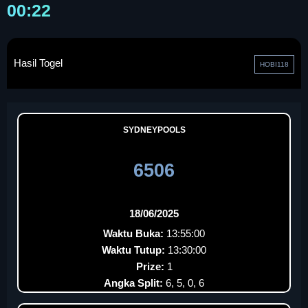
00:22
Hasil Togel
HOBI118
SYDNEYPOOLS
6506
18/06/2025
Waktu Buka:
13:55:00
Waktu Tutup:
13:30:00
Prize:
1
Angka Split:
6, 5, 0, 6