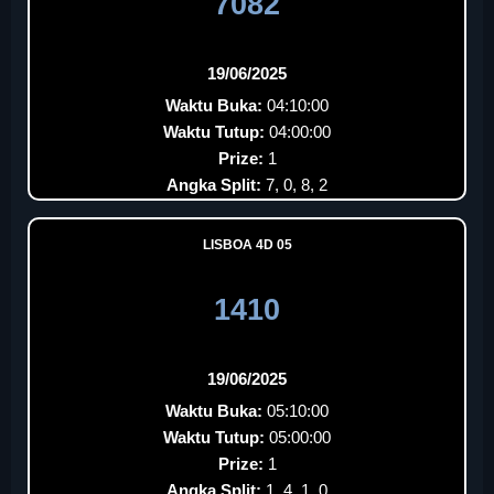
7082
19/06/2025
Waktu Buka:
04:10:00
Waktu Tutup:
04:00:00
Prize:
1
Angka Split:
7, 0, 8, 2
LISBOA 4D 05
1410
19/06/2025
Waktu Buka:
05:10:00
Waktu Tutup:
05:00:00
Prize:
1
Angka Split:
1, 4, 1, 0