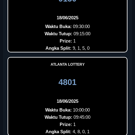
18/06/2025
Waktu Buka:
09:30:00
Waktu Tutup:
09:15:00
Prize:
1
Angka Split:
9, 1, 5, 0
ATLANTA LOTTERY
4801
18/06/2025
Waktu Buka:
10:00:00
Waktu Tutup:
09:45:00
Prize:
1
Angka Split:
4, 8, 0, 1