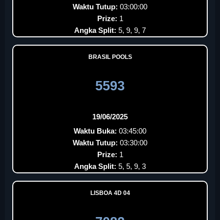
Waktu Tutup:
03:00:00
Prize:
1
Angka Split:
5, 9, 9, 7
BRASIL POOLS
5593
19/06/2025
Waktu Buka:
03:45:00
Waktu Tutup:
03:30:00
Prize:
1
Angka Split:
5, 5, 9, 3
LISBOA 4D 04