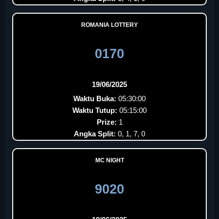
ROMANIA LOTTERY
0170
19/06/2025
Waktu Buka:
05:30:00
Waktu Tutup:
05:15:00
Prize:
1
Angka Split:
0, 1, 7, 0
MC NIGHT
9020