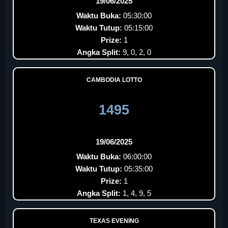
19/06/2025
Waktu Buka:
05:30:00
Waktu Tutup:
05:15:00
Prize:
1
Angka Split:
9, 0, 2, 0
CAMBODIA LOTTO
1495
19/06/2025
Waktu Buka:
06:00:00
Waktu Tutup:
05:35:00
Prize:
1
Angka Split:
1, 4, 9, 5
TEXAS EVENING