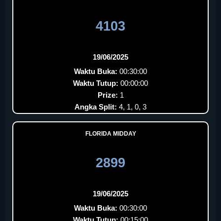
4103
19/06/2025
Waktu Buka:
00:30:00
Waktu Tutup:
00:00:00
Prize:
1
Angka Split:
4, 1, 0, 3
FLORIDA MIDDAY
2899
19/06/2025
Waktu Buka:
00:30:00
Waktu Tutup:
00:15:00