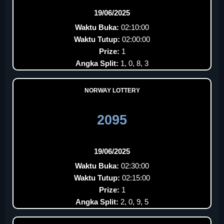
19/06/2025
Waktu Buka:
02:10:00
Waktu Tutup:
02:00:00
Prize:
1
Angka Split:
1, 0, 8, 3
NORWAY LOTTERY
2095
19/06/2025
Waktu Buka:
02:30:00
Waktu Tutup:
02:15:00
Prize:
1
Angka Split:
2, 0, 9, 5