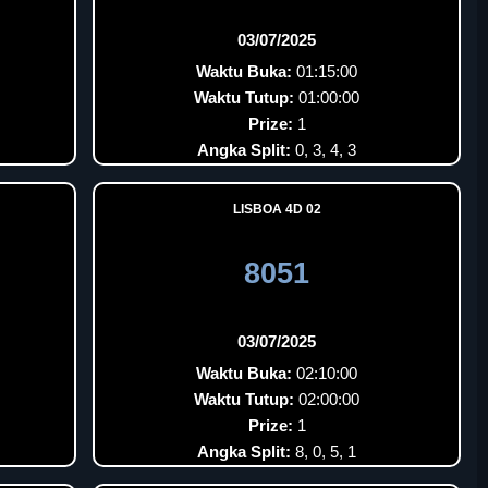
03/07/2025
Waktu Buka:
01:15:00
Waktu Tutup:
01:00:00
Prize:
1
Angka Split:
0, 3, 4, 3
LISBOA 4D 02
8051
03/07/2025
Waktu Buka:
02:10:00
Waktu Tutup:
02:00:00
Prize:
1
Angka Split:
8, 0, 5, 1