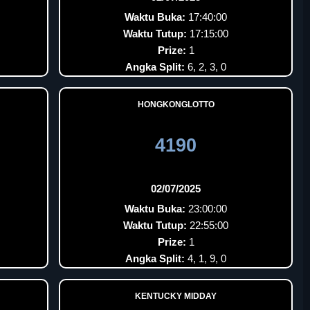
Waktu Buka:
17:40:00
Waktu Tutup:
17:15:00
Prize:
1
Angka Split:
6, 2, 3, 0
HONGKONGLOTTO
4190
02/07/2025
Waktu Buka:
23:00:00
Waktu Tutup:
22:55:00
Prize:
1
Angka Split:
4, 1, 9, 0
KENTUCKY MIDDAY