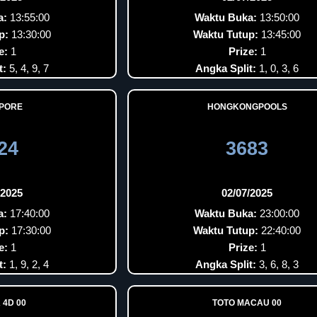
a:
13:55:00
Waktu Buka:
13:50:00
p:
13:30:00
Waktu Tutup:
13:45:00
e:
1
Prize:
1
t:
5, 4, 9, 7
Angka Split:
1, 0, 3, 6
PORE
HONGKONGPOOLS
24
3683
/2025
02/07/2025
a:
17:40:00
Waktu Buka:
23:00:00
p:
17:30:00
Waktu Tutup:
22:40:00
e:
1
Prize:
1
t:
1, 9, 2, 4
Angka Split:
3, 6, 8, 3
 4D 00
TOTO MACAU 00