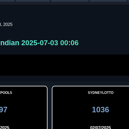
3, 2025
ndian 2025-07-03 00:06
YPOOLS
SYDNEYLOTTO
97
1036
/2025
02/07/2025