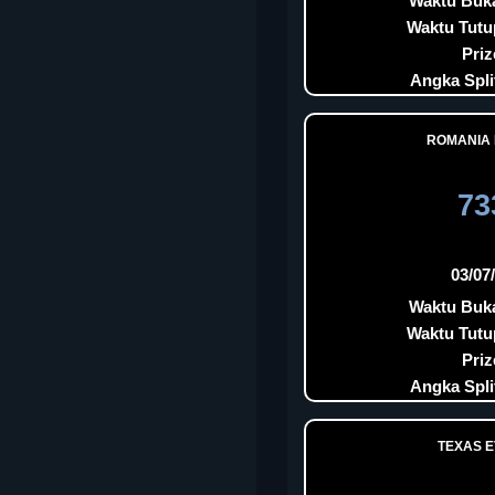
Waktu Buk
Waktu Tutu
Priz
Angka Spli
ROMANIA 
73
03/07
Waktu Buk
Waktu Tutu
Priz
Angka Spli
TEXAS E