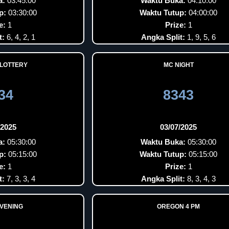
a:
03:45:00
Waktu Buka:
04:10:00
p:
03:30:00
Waktu Tutup:
04:00:00
e:
1
Prize:
1
t:
6, 4, 2, 1
Angka Split:
1, 9, 5, 6
LOTTERY
MC NIGHT
34
8343
/2025
03/07/2025
a:
05:30:00
Waktu Buka:
05:30:00
p:
05:15:00
Waktu Tutup:
05:15:00
e:
1
Prize:
1
t:
7, 3, 3, 4
Angka Split:
8, 3, 4, 3
VENING
OREGON 4 PM