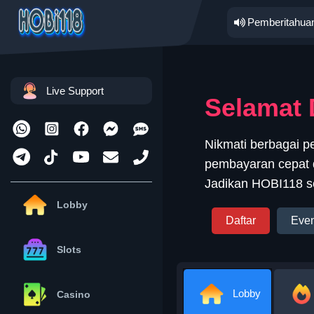
Pemberitahuan : Situs Resmi Mena
Live Support
Selamat 
Nikmati berbagai p
pembayaran cepat 
Jadikan HOBI118 se
Lobby
Daftar
Even
Slots
Lobby
Casino