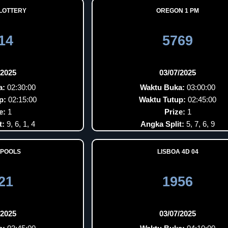
LOTTERY
OREGON 1 PM
14
5769
/2025
03/07/2025
a:
02:30:00
Waktu Buka:
03:00:00
p:
02:15:00
Waktu Tutup:
02:45:00
e:
1
Prize:
1
t:
9, 6, 1, 4
Angka Split:
5, 7, 6, 9
 POOLS
LISBOA 4D 04
21
1956
/2025
03/07/2025