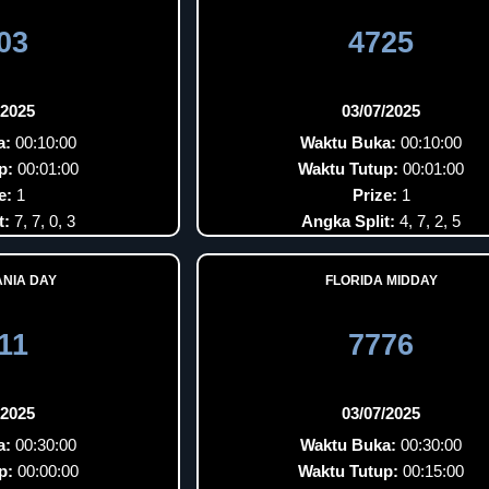
03
4725
/2025
03/07/2025
a:
00:10:00
Waktu Buka:
00:10:00
p:
00:01:00
Waktu Tutup:
00:01:00
e:
1
Prize:
1
t:
7, 7, 0, 3
Angka Split:
4, 7, 2, 5
NIA DAY
FLORIDA MIDDAY
11
7776
/2025
03/07/2025
a:
00:30:00
Waktu Buka:
00:30:00
p:
00:00:00
Waktu Tutup:
00:15:00