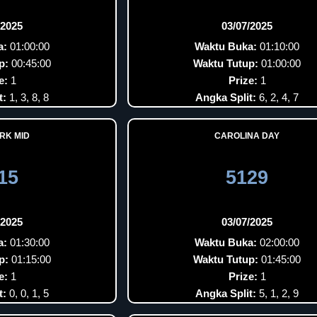
/2025
03/07/2025
a:
01:00:00
Waktu Buka:
01:10:00
p:
00:45:00
Waktu Tutup:
01:00:00
e:
1
Prize:
1
t:
1, 3, 8, 8
Angka Split:
6, 2, 4, 7
RK MID
CAROLINA DAY
15
5129
/2025
03/07/2025
a:
01:30:00
Waktu Buka:
02:00:00
p:
01:15:00
Waktu Tutup:
01:45:00
e:
1
Prize:
1
t:
0, 0, 1, 5
Angka Split:
5, 1, 2, 9