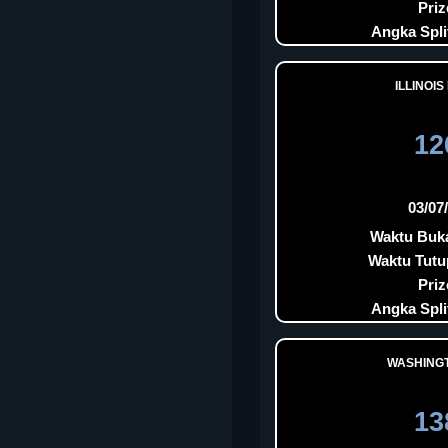
Priz
Angka Spli
ILLINOIS
12
03/07
Waktu Buk
Waktu Tutu
Priz
Angka Spli
WASHINGT
13