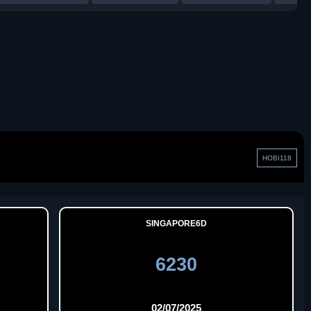
HOBI118
SINGAPORE6D
6230
02/07/2025