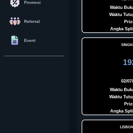
Promosi
Waktu Buk
Waktu Tutu
Referral
Priz
Angka Spli
Event
SINGA
19
02/07
Waktu Buk
Waktu Tutu
Priz
Angka Spli
LISBOA