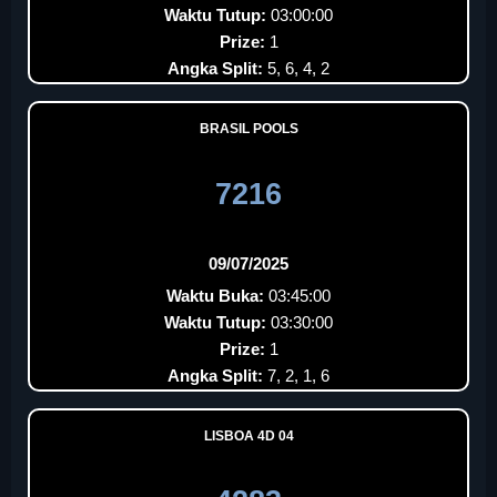
Waktu Tutup:
03:00:00
Prize:
1
Angka Split:
5, 6, 4, 2
BRASIL POOLS
7216
09/07/2025
Waktu Buka:
03:45:00
Waktu Tutup:
03:30:00
Prize:
1
Angka Split:
7, 2, 1, 6
LISBOA 4D 04