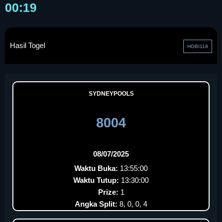
00:19
Hasil Togel
HOBI118
SYDNEYPOOLS
8004
08/07/2025
Waktu Buka:
13:55:00
Waktu Tutup:
13:30:00
Prize:
1
Angka Split:
8, 0, 0, 4