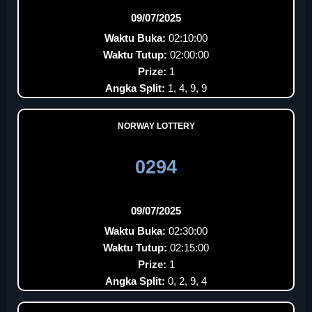
09/07/2025
Waktu Buka:
02:10:00
Waktu Tutup:
02:00:00
Prize:
1
Angka Split:
1, 4, 9, 9
NORWAY LOTTERY
0294
09/07/2025
Waktu Buka:
02:30:00
Waktu Tutup:
02:15:00
Prize:
1
Angka Split:
0, 2, 9, 4