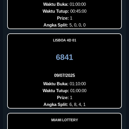
Waktu Buka:
01:00:00
Waktu Tutup:
00:45:00
Prize:
1
Angka Split:
5, 0, 0, 0
LISBOA 4D 01
6841
09/07/2025
Waktu Buka:
01:10:00
Waktu Tutup:
01:00:00
Prize:
1
Angka Split:
6, 8, 4, 1
MIAMI LOTTERY