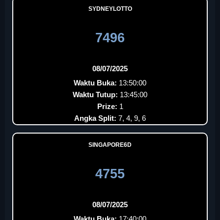
SYDNEYLOTTO
7496
08/07/2025
Waktu Buka:
13:50:00
Waktu Tutup:
13:45:00
Prize:
1
Angka Split:
7, 4, 9, 6
SINGAPORE6D
4755
08/07/2025
Waktu Buka:
17:40:00