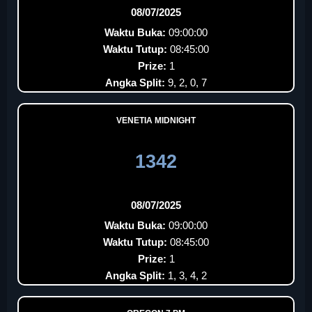
08/07/2025
Waktu Buka:
09:00:00
Waktu Tutup:
08:45:00
Prize:
1
Angka Split:
9, 2, 0, 7
VENETIA MIDNIGHT
1342
08/07/2025
Waktu Buka:
09:00:00
Waktu Tutup:
08:45:00
Prize:
1
Angka Split:
1, 3, 4, 2