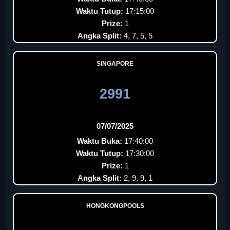
Waktu Tutup:
17:15:00
Prize:
1
Angka Split:
4, 7, 5, 5
SINGAPORE
2991
07/07/2025
Waktu Buka:
17:40:00
Waktu Tutup:
17:30:00
Prize:
1
Angka Split:
2, 9, 9, 1
HONGKONGPOOLS