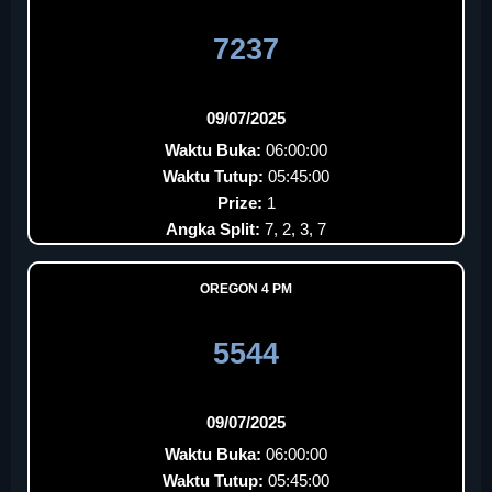
7237
09/07/2025
Waktu Buka:
06:00:00
Waktu Tutup:
05:45:00
Prize:
1
Angka Split:
7, 2, 3, 7
OREGON 4 PM
5544
09/07/2025
Waktu Buka:
06:00:00
Waktu Tutup:
05:45:00