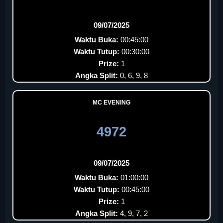
09/07/2025
Waktu Buka:
00:45:00
Waktu Tutup:
00:30:00
Prize:
1
Angka Split:
0, 6, 9, 8
MC EVENING
4972
09/07/2025
Waktu Buka:
01:00:00
Waktu Tutup:
00:45:00
Prize:
1
Angka Split:
4, 9, 7, 2