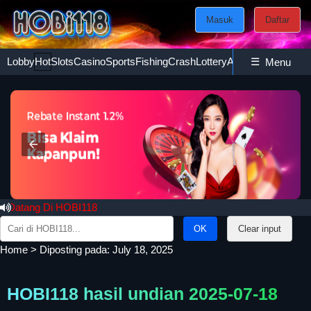
Masuk
Daftar
Lobby
Hot
Slots
Casino
Sports
Fishing
Crash
Lottery
Ayam
☰
Poker
Esport
Menu
tang Di HOBI118
Search
Clear input
for:
Home
>
Diposting pada: July 18, 2025
HOBI118 hasil undian 2025-07-18