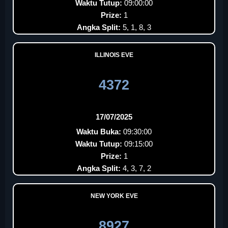
Waktu Tutup:
09:00:00
Prize:
1
Angka Split:
5, 1, 8, 3
ILLINOIS EVE
4372
17/07/2025
Waktu Buka:
09:30:00
Waktu Tutup:
09:15:00
Prize:
1
Angka Split:
4, 3, 7, 2
NEW YORK EVE
8927