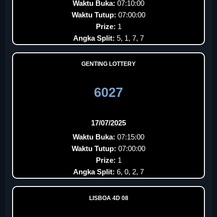
Waktu Buka:
07:10:00
Waktu Tutup:
07:00:00
Prize:
1
Angka Split:
5, 1, 7, 7
GENTING LOTTERY
6027
17/07/2025
Waktu Buka:
07:15:00
Waktu Tutup:
07:00:00
Prize:
1
Angka Split:
6, 0, 2, 7
LISBOA 4D 08