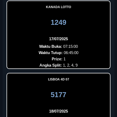
KANADA LOTTO
1249
17/07/2025
Waktu Buka:
07:15:00
Waktu Tutup:
06:45:00
Prize:
1
Angka Split:
1, 2, 4, 9
LISBOA 4D 07
5177
18/07/2025