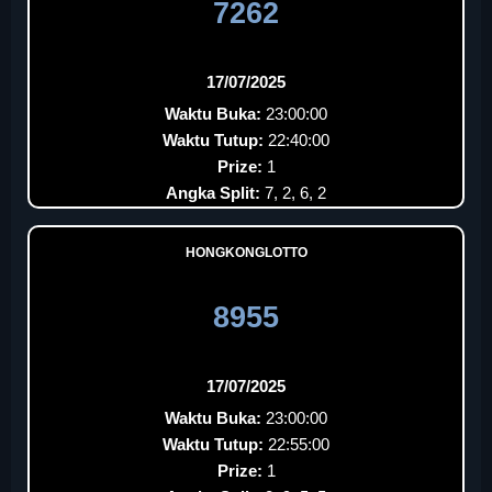
7262
17/07/2025
Waktu Buka:
23:00:00
Waktu Tutup:
22:40:00
Prize:
1
Angka Split:
7, 2, 6, 2
HONGKONGLOTTO
8955
17/07/2025
Waktu Buka:
23:00:00
Waktu Tutup:
22:55:00
Prize:
1