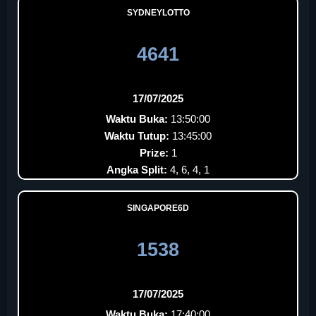
SYDNEYLOTTO
4641
17/07/2025
Waktu Buka:
13:50:00
Waktu Tutup:
13:45:00
Prize:
1
Angka Split:
4, 6, 4, 1
SINGAPORE6D
1538
17/07/2025
Waktu Buka:
17:40:00