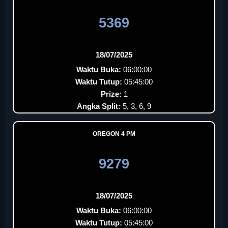
5369
18/07/2025
Waktu Buka:
06:00:00
Waktu Tutup:
05:45:00
Prize:
1
Angka Split:
5, 3, 6, 9
OREGON 4 PM
9279
18/07/2025
Waktu Buka:
06:00:00
Waktu Tutup:
05:45:00