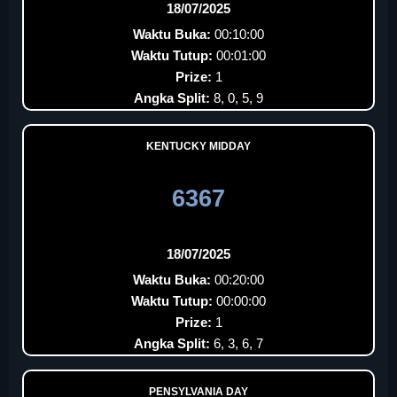
18/07/2025
Waktu Buka:
00:10:00
Waktu Tutup:
00:01:00
Prize:
1
Angka Split:
8, 0, 5, 9
KENTUCKY MIDDAY
6367
18/07/2025
Waktu Buka:
00:20:00
Waktu Tutup:
00:00:00
Prize:
1
Angka Split:
6, 3, 6, 7
PENSYLVANIA DAY