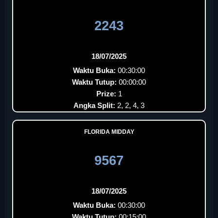
2243
18/07/2025
Waktu Buka:
00:30:00
Waktu Tutup:
00:00:00
Prize:
1
Angka Split:
2, 2, 4, 3
FLORIDA MIDDAY
9567
18/07/2025
Waktu Buka:
00:30:00
Waktu Tutup:
00:15:00