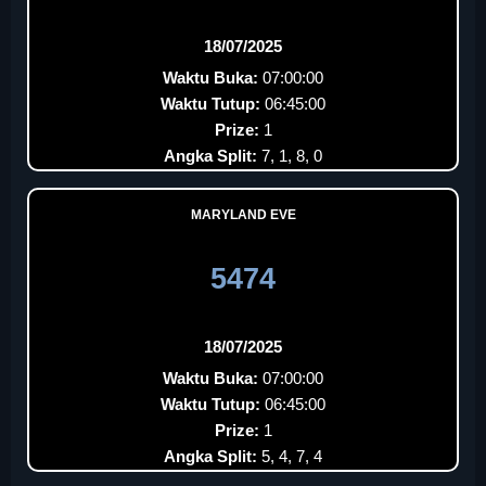
18/07/2025
Waktu Buka:
07:00:00
Waktu Tutup:
06:45:00
Prize:
1
Angka Split:
7, 1, 8, 0
MARYLAND EVE
5474
18/07/2025
Waktu Buka:
07:00:00
Waktu Tutup:
06:45:00
Prize:
1
Angka Split:
5, 4, 7, 4