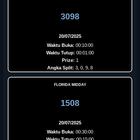
3098
20/07/2025
Waktu Buka:
00:10:00
Waktu Tutup:
00:01:00
Prize:
1
Angka Split:
3, 0, 9, 8
FLORIDA MIDDAY
1508
20/07/2025
Waktu Buka:
00:30:00
Waktu Tutup:
00:15:00