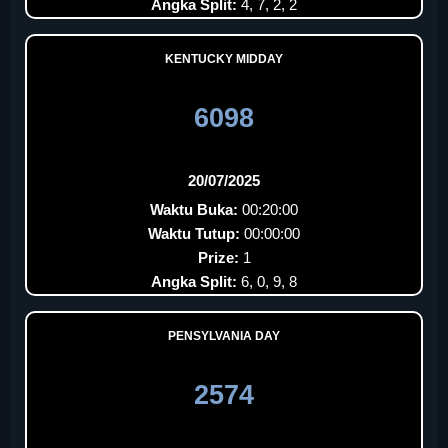
Angka Split:
4, 7, 2, 2
KENTUCKY MIDDAY
6098
20/07/2025
Waktu Buka:
00:20:00
Waktu Tutup:
00:00:00
Prize:
1
Angka Split:
6, 0, 9, 8
PENSYLVANIA DAY
2574