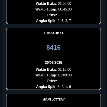
Waktu Buka:
01:00:00
Waktu Tutup:
00:45:00
Prize:
1
Angka Split:
2, 5, 2, 7
LISBOA 4D 01
8416
20/07/2025
Waktu Buka:
01:10:00
Waktu Tutup:
01:00:00
Prize:
1
Angka Split:
8, 4, 1, 6
MIAMI LOTTERY