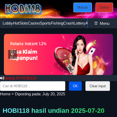
Masuk
Daftar
Lobby
Hot
Slots
Casino
Sports
Fishing
Crash
Lottery
Ayam
☰
Poker
Esport
Menu
ang Di HOBI118
Search
Clear input
for:
Home
>
Diposting pada: July 20, 2025
HOBI118 hasil undian 2025-07-20