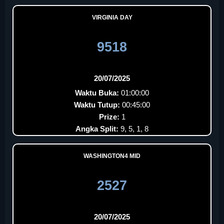
VIRGINIA DAY
9518
20/07/2025
Waktu Buka:
01:00:00
Waktu Tutup:
00:45:00
Prize:
1
Angka Split:
9, 5, 1, 8
WASHINGTON4 MID
2527
20/07/2025