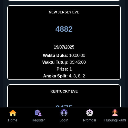
NEW JERSEY EVE
4882
19/07/2025
Waktu Buka:
10:00:00
Waktu Tutup:
09:45:00
Prize:
1
Angka Split:
4, 8, 8, 2
KENTUCKY EVE
3475
Home
Register
Login
Promosi
Hubungi kami
19/07/2025