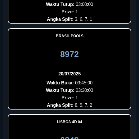
Waktu Tutup:
03:00:00
Prize:
1
Angka Split:
3, 6, 7, 1
BRASIL POOLS
8972
20/07/2025
Waktu Buka:
03:45:00
Waktu Tutup:
03:30:00
Prize:
1
Angka Split:
8, 9, 7, 2
LISBOA 4D 04