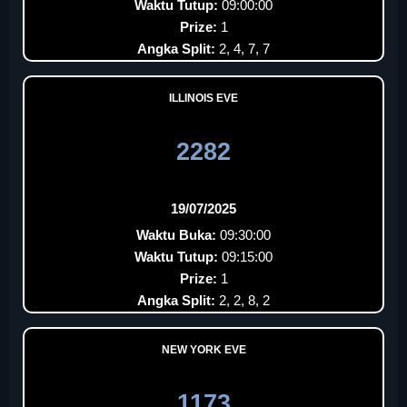
Waktu Tutup:
09:00:00
Prize:
1
Angka Split:
2, 4, 7, 7
ILLINOIS EVE
2282
19/07/2025
Waktu Buka:
09:30:00
Waktu Tutup:
09:15:00
Prize:
1
Angka Split:
2, 2, 8, 2
NEW YORK EVE
1173