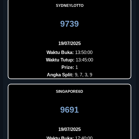
SYDNEYLOTTO
9739
19/07/2025
Waktu Buka:
13:50:00
Waktu Tutup:
13:45:00
Prize:
1
Angka Split:
9, 7, 3, 9
SINGAPORE6D
9691
19/07/2025
Waktu Buka:
17:40:00