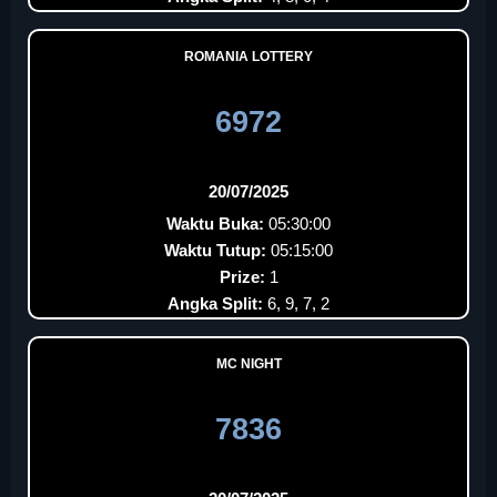
ROMANIA LOTTERY
6972
20/07/2025
Waktu Buka:
05:30:00
Waktu Tutup:
05:15:00
Prize:
1
Angka Split:
6, 9, 7, 2
MC NIGHT
7836