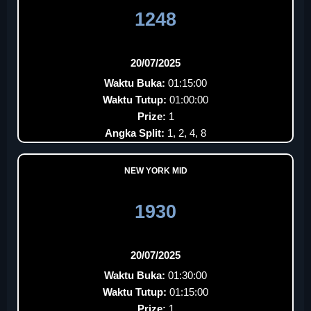
1248
20/07/2025
Waktu Buka:
01:15:00
Waktu Tutup:
01:00:00
Prize:
1
Angka Split:
1, 2, 4, 8
NEW YORK MID
1930
20/07/2025
Waktu Buka:
01:30:00
Waktu Tutup:
01:15:00
Prize:
1