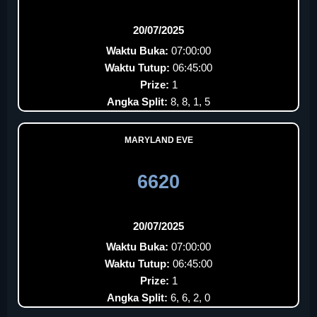
20/07/2025
Waktu Buka:
07:00:00
Waktu Tutup:
06:45:00
Prize:
1
Angka Split:
8, 8, 1, 5
MARYLAND EVE
6620
20/07/2025
Waktu Buka:
07:00:00
Waktu Tutup:
06:45:00
Prize:
1
Angka Split:
6, 6, 2, 0