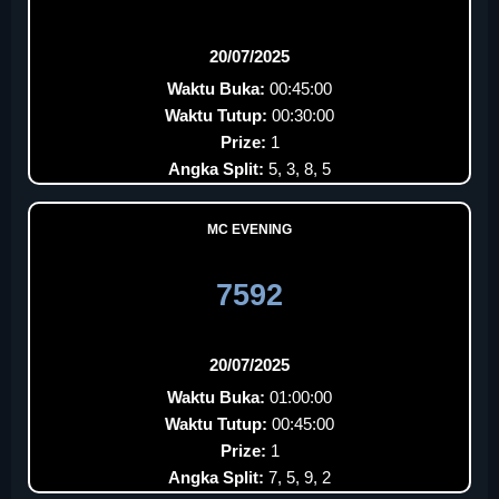
20/07/2025
Waktu Buka:
00:45:00
Waktu Tutup:
00:30:00
Prize:
1
Angka Split:
5, 3, 8, 5
MC EVENING
7592
20/07/2025
Waktu Buka:
01:00:00
Waktu Tutup:
00:45:00
Prize:
1
Angka Split:
7, 5, 9, 2