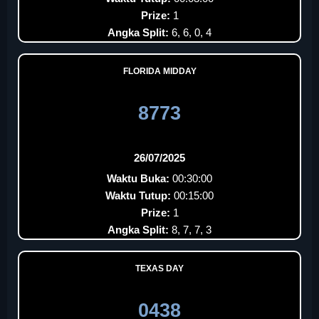
Prize:
1
Angka Split:
6, 6, 0, 4
FLORIDA MIDDAY
8773
26/07/2025
Waktu Buka:
00:30:00
Waktu Tutup:
00:15:00
Prize:
1
Angka Split:
8, 7, 7, 3
TEXAS DAY
0438