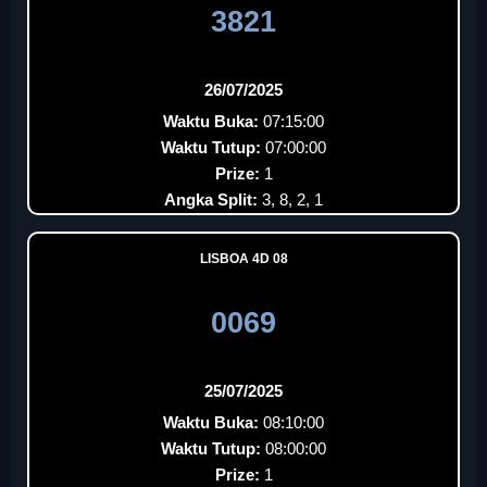
3821
26/07/2025
Waktu Buka:
07:15:00
Waktu Tutup:
07:00:00
Prize:
1
Angka Split:
3, 8, 2, 1
LISBOA 4D 08
0069
25/07/2025
Waktu Buka:
08:10:00
Waktu Tutup:
08:00:00
Prize:
1