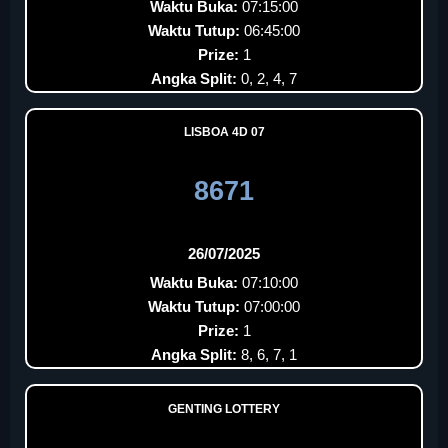
Waktu Buka:
07:15:00
Waktu Tutup:
06:45:00
Prize:
1
Angka Split:
0, 2, 4, 7
LISBOA 4D 07
8671
26/07/2025
Waktu Buka:
07:10:00
Waktu Tutup:
07:00:00
Prize:
1
Angka Split:
8, 6, 7, 1
GENTING LOTTERY