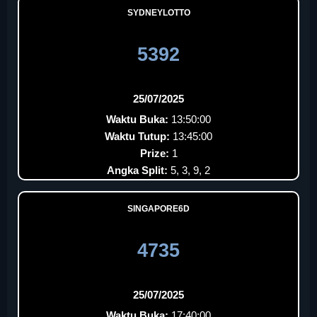
SYDNEYLOTTO
5392
25/07/2025
Waktu Buka:
13:50:00
Waktu Tutup:
13:45:00
Prize:
1
Angka Split:
5, 3, 9, 2
SINGAPORE6D
4735
25/07/2025
Waktu Buka:
17:40:00