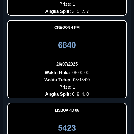
Prize:
1
Angka Split:
3, 5, 2, 7
OREGON 4 PM
6840
26/07/2025
Waktu Buka:
06:00:00
Waktu Tutup:
05:45:00
Prize:
1
Angka Split:
6, 8, 4, 0
LISBOA 4D 06
5423