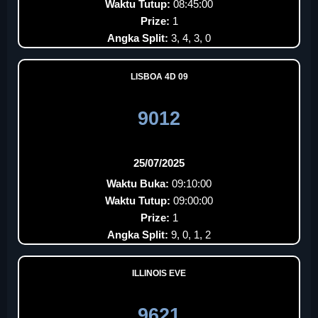
Waktu Tutup:
08:45:00
Prize:
1
Angka Split:
3, 4, 3, 0
LISBOA 4D 09
9012
25/07/2025
Waktu Buka:
09:10:00
Waktu Tutup:
09:00:00
Prize:
1
Angka Split:
9, 0, 1, 2
ILLINOIS EVE
9621