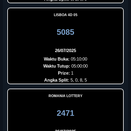
LISBOA 4D 05
5085
26/07/2025
Waktu Buka:
05:10:00
Waktu Tutup:
05:00:00
Prize:
1
Angka Split:
5, 0, 8, 5
ROMANIA LOTTERY
2471