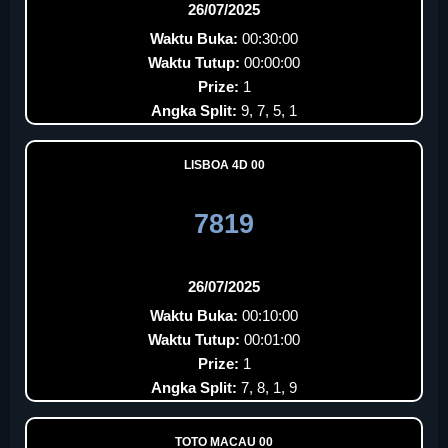
26/07/2025
Waktu Buka:
00:30:00
Waktu Tutup:
00:00:00
Prize:
1
Angka Split:
9, 7, 5, 1
LISBOA 4D 00
7819
26/07/2025
Waktu Buka:
00:10:00
Waktu Tutup:
00:01:00
Prize:
1
Angka Split:
7, 8, 1, 9
TOTO MACAU 00