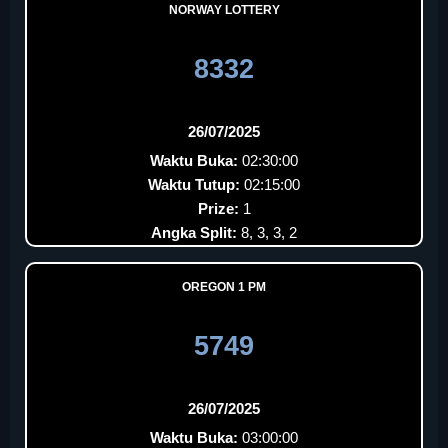
NORWAY LOTTERY
8332
26/07/2025
Waktu Buka:
02:30:00
Waktu Tutup:
02:15:00
Prize:
1
Angka Split:
8, 3, 3, 2
OREGON 1 PM
5749
26/07/2025
Waktu Buka:
03:00:00