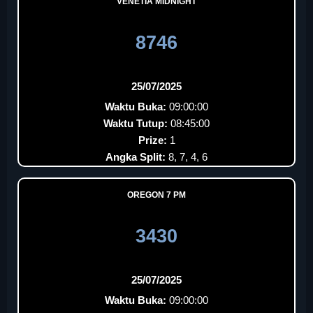
VENETIA MIDNIGHT
8746
25/07/2025
Waktu Buka:
09:00:00
Waktu Tutup:
08:45:00
Prize:
1
Angka Split:
8, 7, 4, 6
OREGON 7 PM
3430
25/07/2025
Waktu Buka:
09:00:00