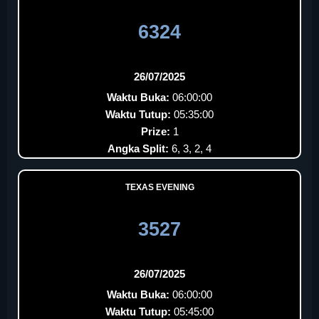
6324
26/07/2025
Waktu Buka:
06:00:00
Waktu Tutup:
05:35:00
Prize:
1
Angka Split:
6, 3, 2, 4
TEXAS EVENING
3527
26/07/2025
Waktu Buka:
06:00:00
Waktu Tutup:
05:45:00