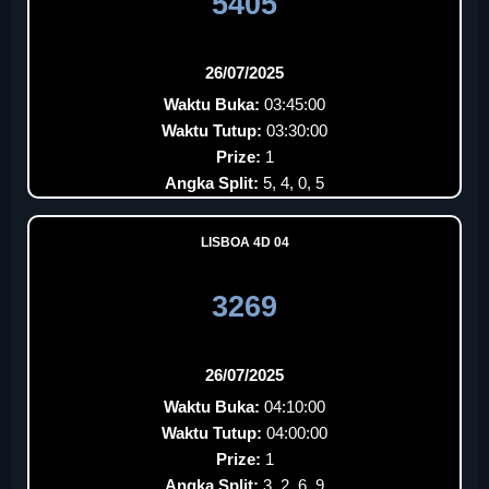
5405
26/07/2025
Waktu Buka:
03:45:00
Waktu Tutup:
03:30:00
Prize:
1
Angka Split:
5, 4, 0, 5
LISBOA 4D 04
3269
26/07/2025
Waktu Buka:
04:10:00
Waktu Tutup:
04:00:00
Prize:
1
Angka Split:
3, 2, 6, 9