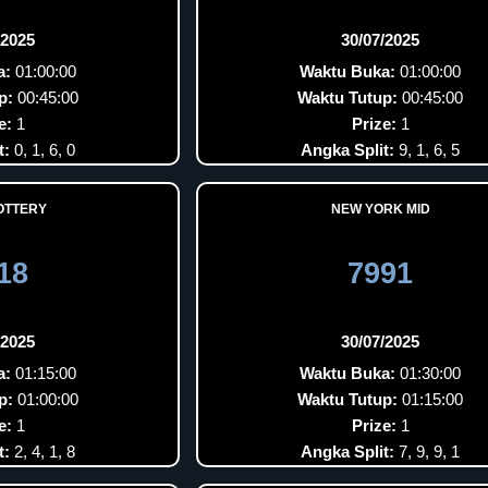
/2025
30/07/2025
a:
01:00:00
Waktu Buka:
01:00:00
p:
00:45:00
Waktu Tutup:
00:45:00
e:
1
Prize:
1
t:
0, 1, 6, 0
Angka Split:
9, 1, 6, 5
OTTERY
NEW YORK MID
18
7991
/2025
30/07/2025
a:
01:15:00
Waktu Buka:
01:30:00
p:
01:00:00
Waktu Tutup:
01:15:00
e:
1
Prize:
1
t:
2, 4, 1, 8
Angka Split:
7, 9, 9, 1