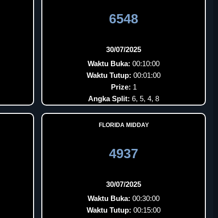
6548
30/07/2025
Waktu Buka:
00:10:00
Waktu Tutup:
00:01:00
Prize:
1
Angka Split:
6, 5, 4, 8
FLORIDA MIDDAY
4937
30/07/2025
Waktu Buka:
00:30:00
Waktu Tutup:
00:15:00