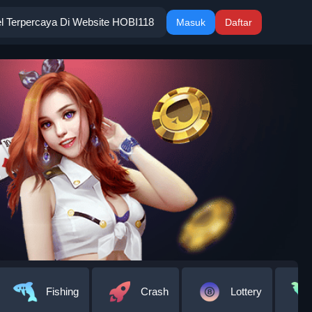
bsite HOBI118
Masuk
Daftar
Fishing
Crash
Lottery