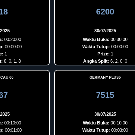
18
6200
/2025
30/07/2025
a:
00:20:00
Waktu Buka:
00:30:00
p:
00:00:00
Waktu Tutup:
00:00:00
e:
1
Prize:
1
t:
8, 0, 1, 8
Angka Split:
6, 2, 0, 0
CAU 00
GERMANY PLUS5
67
7515
/2025
30/07/2025
a:
00:10:00
Waktu Buka:
00:10:00
p:
00:01:00
Waktu Tutup:
00:03:00