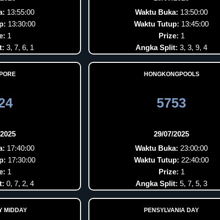
a:
13:55:00
Waktu Buka:
13:50:00
p:
13:30:00
Waktu Tutup:
13:45:00
e:
1
Prize:
1
t:
3, 7, 6, 1
Angka Split:
3, 3, 9, 4
PORE
HONGKONGPOOLS
24
5753
/2025
29/07/2025
a:
17:40:00
Waktu Buka:
23:00:00
p:
17:30:00
Waktu Tutup:
22:40:00
e:
1
Prize:
1
t:
0, 7, 2, 4
Angka Split:
5, 7, 5, 3
 MIDDAY
PENSYLVANIA DAY