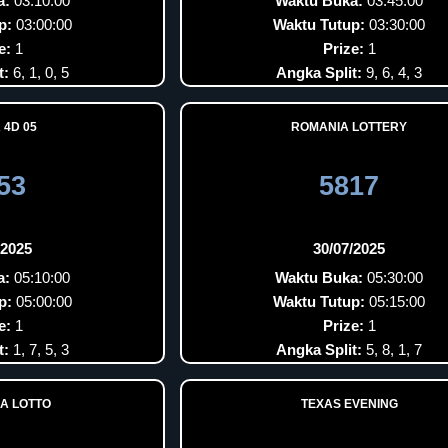
a:
03:10:00
Waktu Buka:
03:45:00
p:
03:00:00
Waktu Tutup:
03:30:00
e:
1
Prize:
1
t:
6, 1, 0, 5
Angka Split:
9, 6, 4, 3
 4D 05
ROMANIA LOTTERY
53
5817
/2025
30/07/2025
a:
05:10:00
Waktu Buka:
05:30:00
p:
05:00:00
Waktu Tutup:
05:15:00
e:
1
Prize:
1
t:
1, 7, 5, 3
Angka Split:
5, 8, 1, 7
A LOTTO
TEXAS EVENING