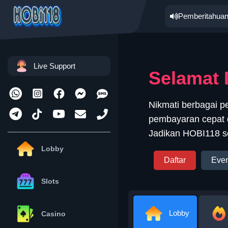
Pemberitahuan : Situs Resmi Menam
Live Support
Selamat 
Nikmati berbagai p
pembayaran cepat 
Jadikan HOBI118 se
Lobby
Daftar
Even
Slots
Lobby
Casino