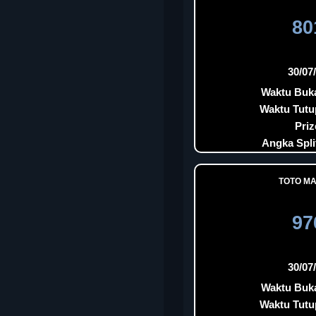
80
30/07
Waktu Buk
Waktu Tutu
Priz
Angka Spli
TOTO MA
97
30/07
Waktu Buk
Waktu Tutu