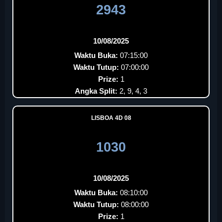
2943
10/08/2025
Waktu Buka:
07:15:00
Waktu Tutup:
07:00:00
Prize:
1
Angka Split:
2, 9, 4, 3
LISBOA 4D 08
1030
10/08/2025
Waktu Buka:
08:10:00
Waktu Tutup:
08:00:00
Prize:
1