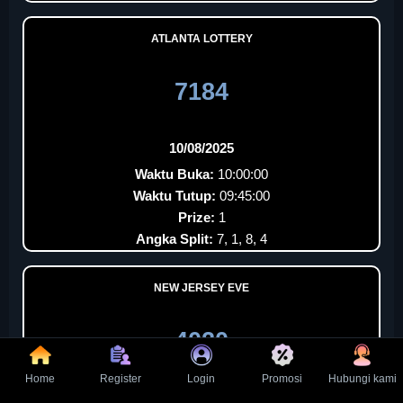
ATLANTA LOTTERY
7184
10/08/2025
Waktu Buka:
10:00:00
Waktu Tutup:
09:45:00
Prize:
1
Angka Split:
7, 1, 8, 4
NEW JERSEY EVE
4020
Home
Register
Login
Promosi
Hubungi kami
10/08/2025