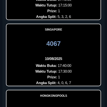
Waktu Tutup:
17:15:00
Prize:
1
Angka Split:
5, 3, 2, 6
SINGAPORE
4067
10/08/2025
Waktu Buka:
17:40:00
Waktu Tutup:
17:30:00
Prize:
1
Angka Split:
4, 0, 6, 7
HONGKONGPOOLS