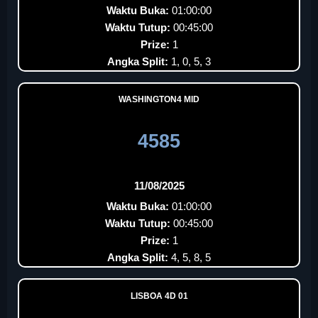
Waktu Buka:
01:00:00
Waktu Tutup:
00:45:00
Prize:
1
Angka Split:
1, 0, 5, 3
WASHINGTON4 MID
4585
11/08/2025
Waktu Buka:
01:00:00
Waktu Tutup:
00:45:00
Prize:
1
Angka Split:
4, 5, 8, 5
LISBOA 4D 01