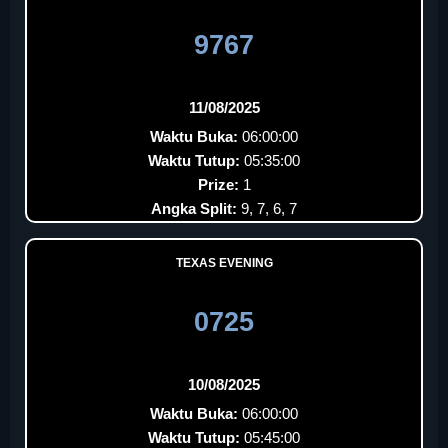
9767
11/08/2025
Waktu Buka:
06:00:00
Waktu Tutup:
05:35:00
Prize:
1
Angka Split:
9, 7, 6, 7
TEXAS EVENING
0725
10/08/2025
Waktu Buka:
06:00:00
Waktu Tutup:
05:45:00