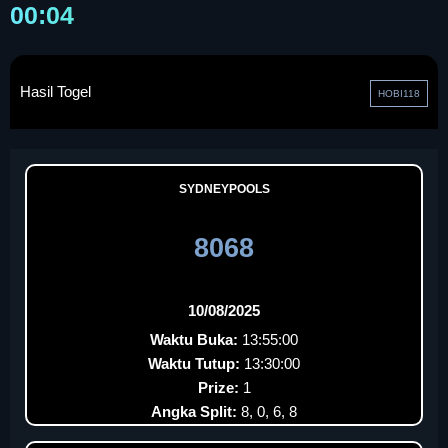
00:04
Hasil Togel
HOBI118
SYDNEYPOOLS
8068
10/08/2025
Waktu Buka:
13:55:00
Waktu Tutup:
13:30:00
Prize:
1
Angka Split:
8, 0, 6, 8