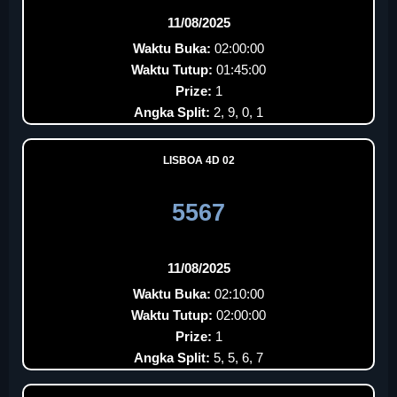
11/08/2025
Waktu Buka:
02:00:00
Waktu Tutup:
01:45:00
Prize:
1
Angka Split:
2, 9, 0, 1
LISBOA 4D 02
5567
11/08/2025
Waktu Buka:
02:10:00
Waktu Tutup:
02:00:00
Prize:
1
Angka Split:
5, 5, 6, 7