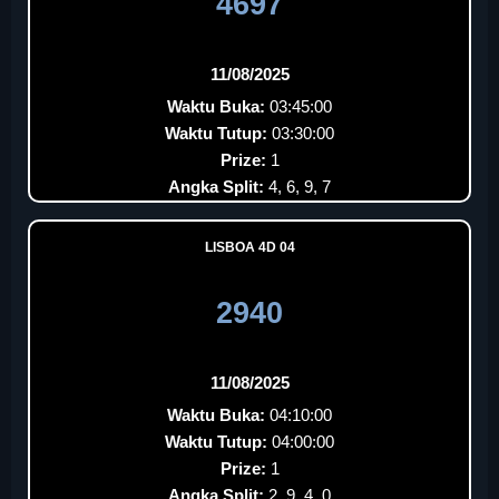
4697
11/08/2025
Waktu Buka:
03:45:00
Waktu Tutup:
03:30:00
Prize:
1
Angka Split:
4, 6, 9, 7
LISBOA 4D 04
2940
11/08/2025
Waktu Buka:
04:10:00
Waktu Tutup:
04:00:00
Prize:
1
Angka Split:
2, 9, 4, 0