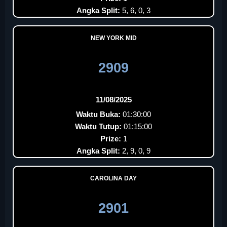
Angka Split:
5, 6, 0, 3
NEW YORK MID
2909
11/08/2025
Waktu Buka:
01:30:00
Waktu Tutup:
01:15:00
Prize:
1
Angka Split:
2, 9, 0, 9
CAROLINA DAY
2901