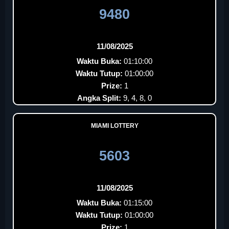
9480
11/08/2025
Waktu Buka:
01:10:00
Waktu Tutup:
01:00:00
Prize:
1
Angka Split:
9, 4, 8, 0
MIAMI LOTTERY
5603
11/08/2025
Waktu Buka:
01:15:00
Waktu Tutup:
01:00:00
Prize:
1