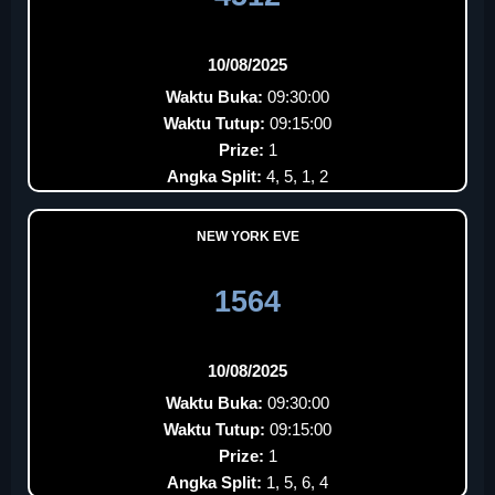
10/08/2025
Waktu Buka:
09:30:00
Waktu Tutup:
09:15:00
Prize:
1
Angka Split:
4, 5, 1, 2
NEW YORK EVE
1564
10/08/2025
Waktu Buka:
09:30:00
Waktu Tutup:
09:15:00
Prize:
1
Angka Split:
1, 5, 6, 4