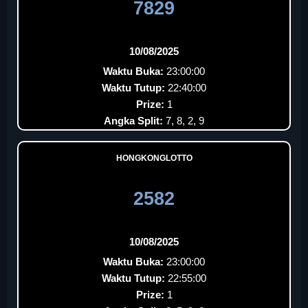
7829
10/08/2025
Waktu Buka:
23:00:00
Waktu Tutup:
22:40:00
Prize:
1
Angka Split:
7, 8, 2, 9
HONGKONGLOTTO
2582
10/08/2025
Waktu Buka:
23:00:00
Waktu Tutup:
22:55:00
Prize:
1