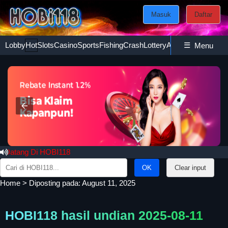
Masuk
Daftar
Lobby
Hot
Slots
Casino
Sports
Fishing
Crash
Lottery
Ayam
☰
Poker
Esport
Menu
ang Di HOBI118
Search
Clear input
for:
Home
>
Diposting pada: August 11, 2025
HOBI118 hasil undian 2025-08-11