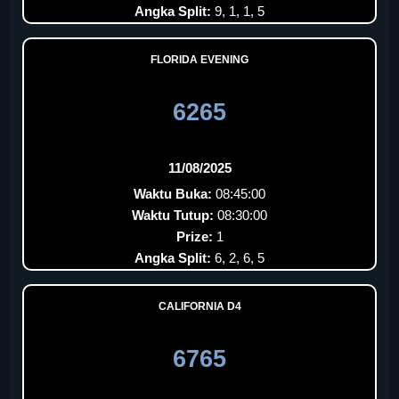
Angka Split:
9, 1, 1, 5
FLORIDA EVENING
6265
11/08/2025
Waktu Buka:
08:45:00
Waktu Tutup:
08:30:00
Prize:
1
Angka Split:
6, 2, 6, 5
CALIFORNIA D4
6765