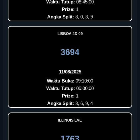
Waktu Tutup:
08:45:00
Prize:
1
Angka Split:
8, 0, 3, 9
LISBOA 4D 09
3694
11/08/2025
Waktu Buka:
09:10:00
Waktu Tutup:
09:00:00
Prize:
1
Angka Split:
3, 6, 9, 4
ILLINOIS EVE
1763