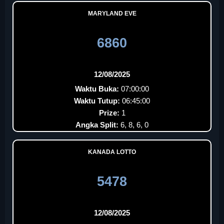
MARYLAND EVE
6860
12/08/2025
Waktu Buka:
07:00:00
Waktu Tutup:
06:45:00
Prize:
1
Angka Split:
6, 8, 6, 0
KANADA LOTTO
5478
12/08/2025