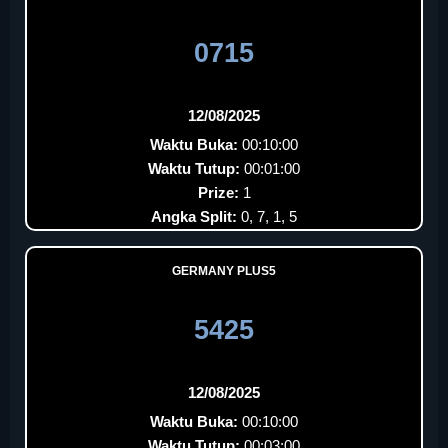
0715
12/08/2025
Waktu Buka:
00:10:00
Waktu Tutup:
00:01:00
Prize:
1
Angka Split:
0, 7, 1, 5
GERMANY PLUS5
5425
12/08/2025
Waktu Buka:
00:10:00
Waktu Tutup:
00:03:00