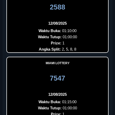
2588
12/08/2025
Waktu Buka:
01:10:00
Waktu Tutup:
01:00:00
Prize:
1
Angka Split:
2, 5, 8, 8
MIAMI LOTTERY
7547
12/08/2025
Waktu Buka:
01:15:00
Waktu Tutup:
01:00:00
Prize:
1