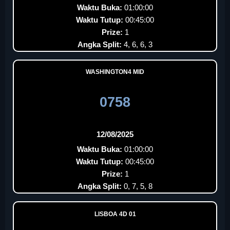
Waktu Buka:
01:00:00
Waktu Tutup:
00:45:00
Prize:
1
Angka Split:
4, 6, 6, 3
WASHINGTON4 MID
0758
12/08/2025
Waktu Buka:
01:00:00
Waktu Tutup:
00:45:00
Prize:
1
Angka Split:
0, 7, 5, 8
LISBOA 4D 01