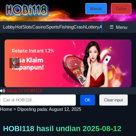
Masuk
Daftar
Lobby
Hot
Slots
Casino
Sports
Fishing
Crash
Lottery
Ayam
☰
Poker
Esport
Menu
tang Di HOBI118
Search
Clear input
for:
Home
>
Diposting pada: August 12, 2025
HOBI118 hasil undian 2025-08-12