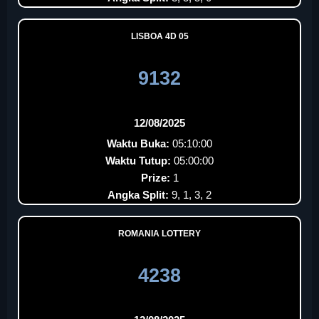
LISBOA 4D 05
9132
12/08/2025
Waktu Buka:
05:10:00
Waktu Tutup:
05:00:00
Prize:
1
Angka Split:
9, 1, 3, 2
ROMANIA LOTTERY
4238