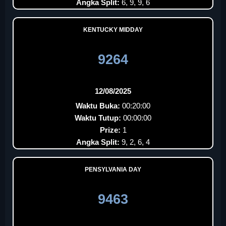
Angka Split:
6, 9, 9, 6
KENTUCKY MIDDAY
9264
12/08/2025
Waktu Buka:
00:20:00
Waktu Tutup:
00:00:00
Prize:
1
Angka Split:
9, 2, 6, 4
PENSYLVANIA DAY
9463