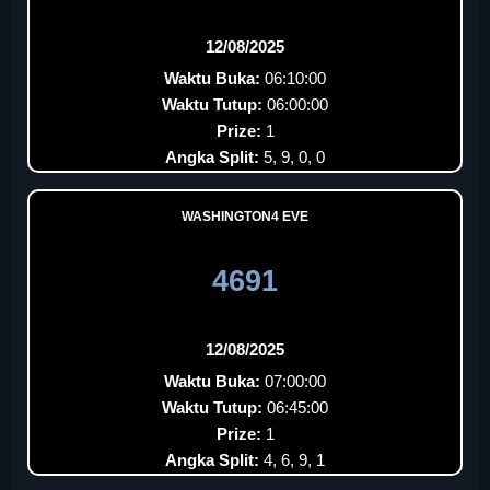
12/08/2025
Waktu Buka:
06:10:00
Waktu Tutup:
06:00:00
Prize:
1
Angka Split:
5, 9, 0, 0
WASHINGTON4 EVE
4691
12/08/2025
Waktu Buka:
07:00:00
Waktu Tutup:
06:45:00
Prize:
1
Angka Split:
4, 6, 9, 1