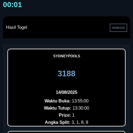
00:01
Hasil Togel
HOBI118
SYDNEYPOOLS
3188
14/08/2025
Waktu Buka:
13:55:00
Waktu Tutup:
13:30:00
Prize:
1
Angka Split:
3, 1, 8, 8