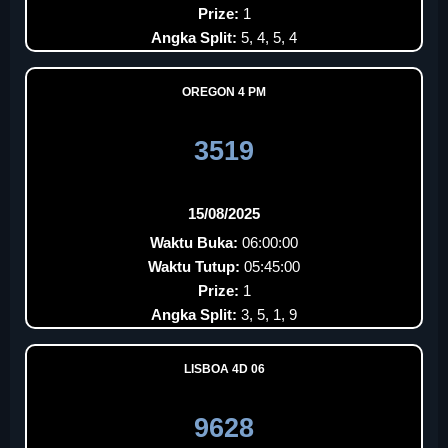
Prize:
1
Angka Split:
5, 4, 5, 4
OREGON 4 PM
3519
15/08/2025
Waktu Buka:
06:00:00
Waktu Tutup:
05:45:00
Prize:
1
Angka Split:
3, 5, 1, 9
LISBOA 4D 06
9628