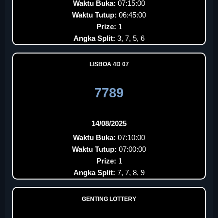
Waktu Buka:
07:15:00
Waktu Tutup:
06:45:00
Prize:
1
Angka Split:
3, 7, 5, 6
LISBOA 4D 07
7789
14/08/2025
Waktu Buka:
07:10:00
Waktu Tutup:
07:00:00
Prize:
1
Angka Split:
7, 7, 8, 9
GENTING LOTTERY