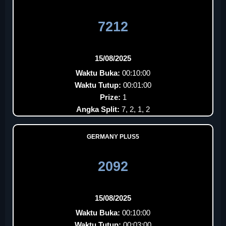
7212
15/08/2025
Waktu Buka:
00:10:00
Waktu Tutup:
00:01:00
Prize:
1
Angka Split:
7, 2, 1, 2
GERMANY PLUS5
2092
15/08/2025
Waktu Buka:
00:10:00
Waktu Tutup:
00:03:00