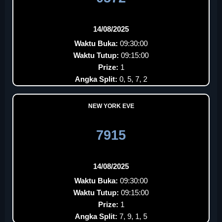
14/08/2025
Waktu Buka:
09:30:00
Waktu Tutup:
09:15:00
Prize:
1
Angka Split:
0, 5, 7, 2
NEW YORK EVE
7915
14/08/2025
Waktu Buka:
09:30:00
Waktu Tutup:
09:15:00
Prize:
1
Angka Split:
7, 9, 1, 5