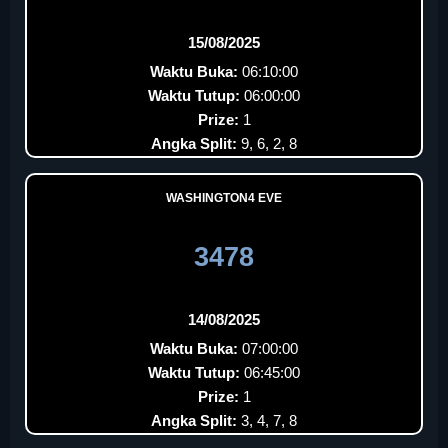
15/08/2025
Waktu Buka:
06:10:00
Waktu Tutup:
06:00:00
Prize:
1
Angka Split:
9, 6, 2, 8
WASHINGTON4 EVE
3478
14/08/2025
Waktu Buka:
07:00:00
Waktu Tutup:
06:45:00
Prize:
1
Angka Split:
3, 4, 7, 8