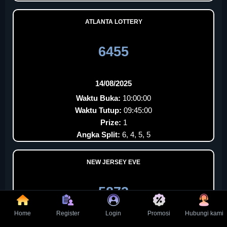
ATLANTA LOTTERY
6455
14/08/2025
Waktu Buka:
10:00:00
Waktu Tutup:
09:45:00
Prize:
1
Angka Split:
6, 4, 5, 5
NEW JERSEY EVE
5873
Home
Register
Login
Promosi
Hubungi kami
14/08/2025