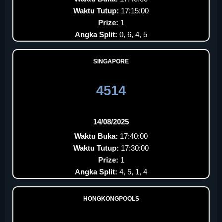
Waktu Tutup:
17:15:00
Prize:
1
Angka Split:
0, 6, 4, 5
SINGAPORE
4514
14/08/2025
Waktu Buka:
17:40:00
Waktu Tutup:
17:30:00
Prize:
1
Angka Split:
4, 5, 1, 4
HONGKONGPOOLS