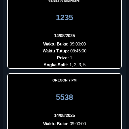
VENETIA MIDNIGHT
1235
14/08/2025
Waktu Buka:
09:00:00
Waktu Tutup:
08:45:00
Prize:
1
Angka Split:
1, 2, 3, 5
OREGON 7 PM
5538
14/08/2025
Waktu Buka:
09:00:00