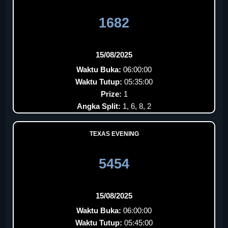
1682
15/08/2025
Waktu Buka:
06:00:00
Waktu Tutup:
05:35:00
Prize:
1
Angka Split:
1, 6, 8, 2
TEXAS EVENING
5454
15/08/2025
Waktu Buka:
06:00:00
Waktu Tutup:
05:45:00