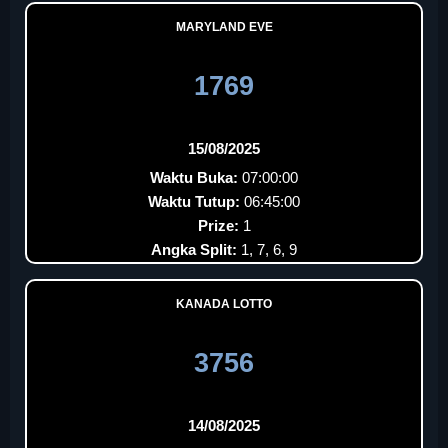
MARYLAND EVE
1769
15/08/2025
Waktu Buka:
07:00:00
Waktu Tutup:
06:45:00
Prize:
1
Angka Split:
1, 7, 6, 9
KANADA LOTTO
3756
14/08/2025