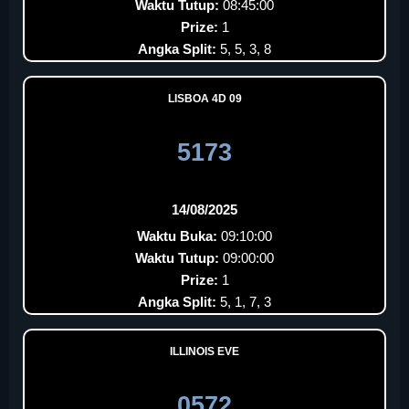
Waktu Tutup:
08:45:00
Prize:
1
Angka Split:
5, 5, 3, 8
LISBOA 4D 09
5173
14/08/2025
Waktu Buka:
09:10:00
Waktu Tutup:
09:00:00
Prize:
1
Angka Split:
5, 1, 7, 3
ILLINOIS EVE
0572