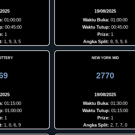
/2025
19/08/2025
a:
01:00:00
Waktu Buka:
01:00:00
p:
00:45:00
Waktu Tutup:
00:45:00
e:
1
Prize:
1
t:
1, 9, 3, 5
Angka Split:
8, 9, 9, 6
OTTERY
NEW YORK MID
69
2770
/2025
19/08/2025
a:
01:15:00
Waktu Buka:
01:30:00
p:
01:00:00
Waktu Tutup:
01:15:00
e:
1
Prize:
1
t:
1, 0, 6, 9
Angka Split:
2, 7, 7, 0