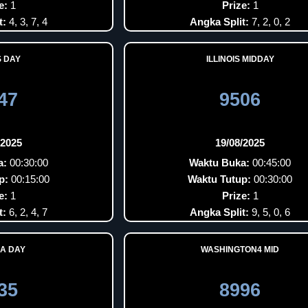
e:
1
Prize:
1
t:
4, 3, 7, 4
Angka Split:
7, 2, 0, 2
 DAY
ILLINOIS MIDDAY
47
9506
/2025
19/08/2025
a:
00:30:00
Waktu Buka:
00:45:00
p:
00:15:00
Waktu Tutup:
00:30:00
e:
1
Prize:
1
t:
6, 2, 4, 7
Angka Split:
9, 5, 0, 6
IA DAY
WASHINGTON4 MID
35
8996