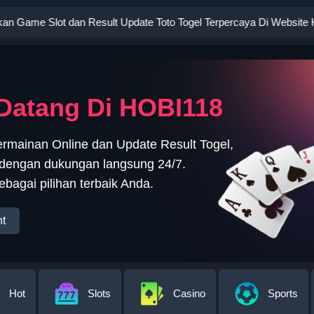
sult Update Toto Togel Terpercaya Di Website HOBI118
Datang Di
HOBI118
ermainan Online dan Update Result Togel,
dengan dukungan langsung 24/7.
bagai pilihan terbaik Anda.
t
Hot
Slots
Casino
Sports