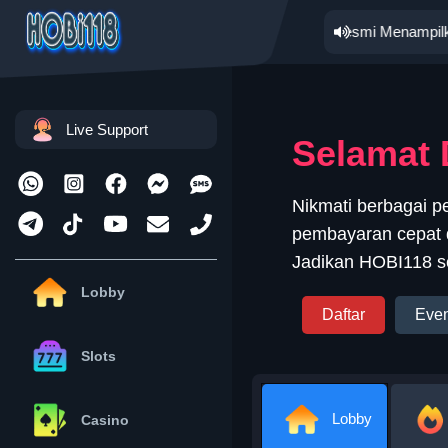
Pemberitahuan : Situs Resmi Menampilkan Game Slot dan Re
Live Support
Selamat 
Nikmati berbagai p
pembayaran cepat 
Jadikan HOBI118 se
Lobby
Daftar
Even
Slots
Lobby
Casino