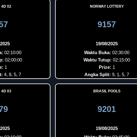
 4D 02
NORWAY LOTTERY
57
9157
/2025
19/08/2025
a:
02:10:00
Waktu Buka:
02:30:00
p:
02:00:00
Waktu Tutup:
02:15:00
e:
1
Prize:
1
t:
4, 8, 5, 7
Angka Split:
9, 1, 5, 7
 4D 03
BRASIL POOLS
79
9201
/2025
19/08/2025