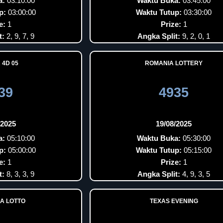
a:
03:10:00
Waktu Buka:
03:45:00
p:
03:00:00
Waktu Tutup:
03:30:00
e:
1
Prize:
1
t:
2, 9, 7, 9
Angka Split:
9, 2, 0, 1
 4D 05
ROMANIA LOTTERY
39
4935
/2025
19/08/2025
a:
05:10:00
Waktu Buka:
05:30:00
p:
05:00:00
Waktu Tutup:
05:15:00
e:
1
Prize:
1
t:
8, 3, 3, 9
Angka Split:
4, 9, 3, 5
A LOTTO
TEXAS EVENING