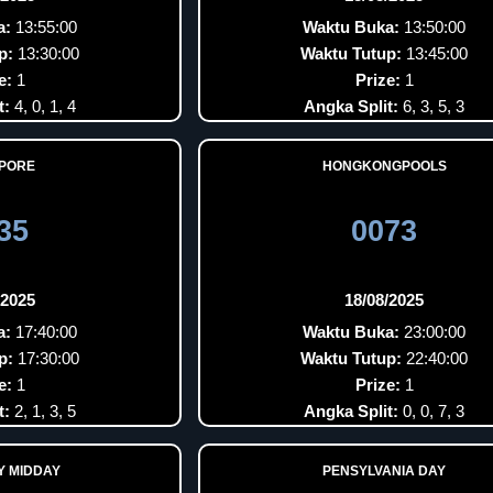
a:
13:55:00
Waktu Buka:
13:50:00
p:
13:30:00
Waktu Tutup:
13:45:00
e:
1
Prize:
1
t:
4, 0, 1, 4
Angka Split:
6, 3, 5, 3
PORE
HONGKONGPOOLS
35
0073
/2025
18/08/2025
a:
17:40:00
Waktu Buka:
23:00:00
p:
17:30:00
Waktu Tutup:
22:40:00
e:
1
Prize:
1
t:
2, 1, 3, 5
Angka Split:
0, 0, 7, 3
 MIDDAY
PENSYLVANIA DAY