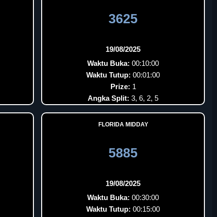
3625
19/08/2025
Waktu Buka:
00:10:00
Waktu Tutup:
00:01:00
Prize:
1
Angka Split:
3, 6, 2, 5
FLORIDA MIDDAY
5885
19/08/2025
Waktu Buka:
00:30:00
Waktu Tutup:
00:15:00