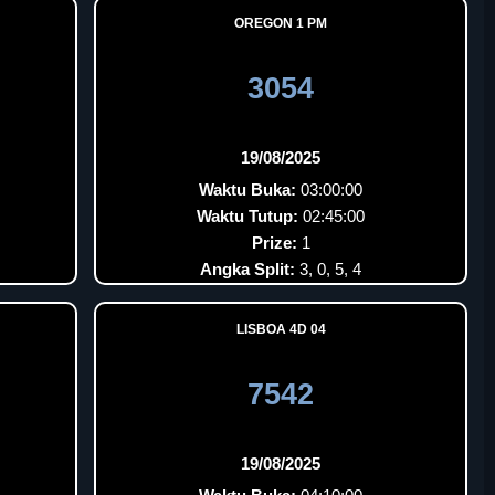
OREGON 1 PM
3054
19/08/2025
Waktu Buka:
03:00:00
Waktu Tutup:
02:45:00
Prize:
1
Angka Split:
3, 0, 5, 4
LISBOA 4D 04
7542
19/08/2025