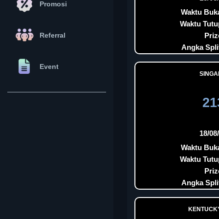
Promosi
Waktu Buk
Waktu Tutu
Referral
Priz
Angka Spli
Event
SINGA
21
18/08
Waktu Buk
Waktu Tutu
Priz
Angka Spli
KENTUCKY