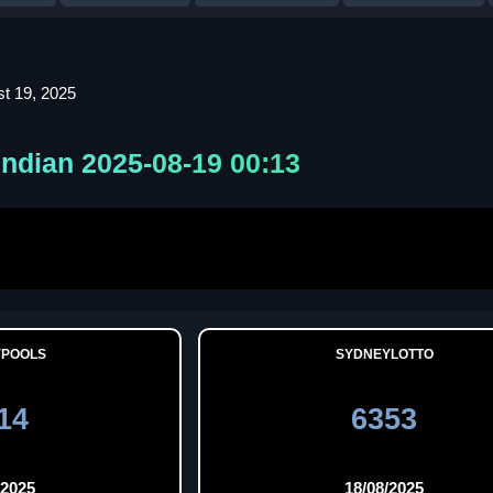
st 19, 2025
ndian 2025-08-19 00:13
YPOOLS
SYDNEYLOTTO
14
6353
/2025
18/08/2025