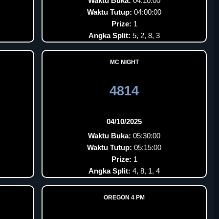
Waktu Buka:
04:10:00
Waktu Tutup:
04:00:00
Prize:
1
Angka Split:
5, 2, 8, 3
MC NIGHT
4814
04/10/2025
Waktu Buka:
05:30:00
Waktu Tutup:
05:15:00
Prize:
1
Angka Split:
4, 8, 1, 4
OREGON 4 PM