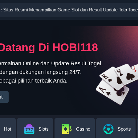
pilkan Game Slot dan Result Update Toto Togel Terpercaya Di We
Datang Di
HOBI118
ermainan Online dan Update Result Togel,
dengan dukungan langsung 24/7.
bagai pilihan terbaik Anda.
t
Hot
Slots
Casino
Sports