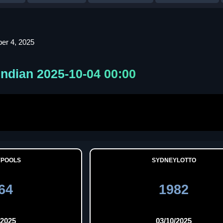
ber 4, 2025
ndian 2025-10-04 00:00
YPOOLS
SYDNEYLOTTO
64
1982
/2025
03/10/2025