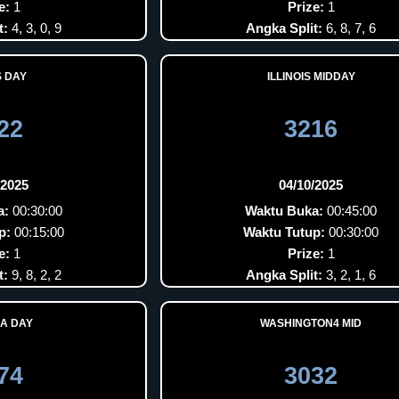
e:
1
Prize:
1
t:
4, 3, 0, 9
Angka Split:
6, 8, 7, 6
 DAY
ILLINOIS MIDDAY
22
3216
/2025
04/10/2025
a:
00:30:00
Waktu Buka:
00:45:00
p:
00:15:00
Waktu Tutup:
00:30:00
e:
1
Prize:
1
t:
9, 8, 2, 2
Angka Split:
3, 2, 1, 6
IA DAY
WASHINGTON4 MID
74
3032