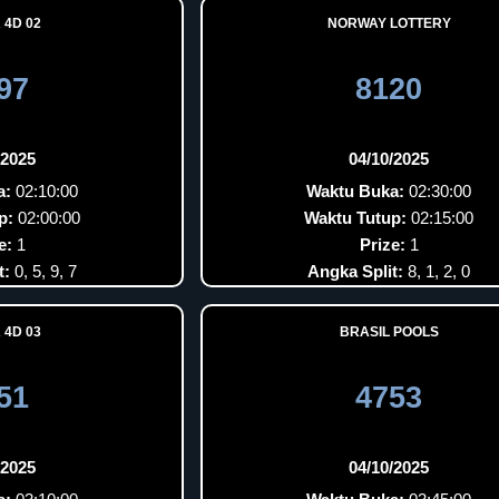
 4D 02
NORWAY LOTTERY
97
8120
/2025
04/10/2025
a:
02:10:00
Waktu Buka:
02:30:00
p:
02:00:00
Waktu Tutup:
02:15:00
e:
1
Prize:
1
t:
0, 5, 9, 7
Angka Split:
8, 1, 2, 0
 4D 03
BRASIL POOLS
51
4753
/2025
04/10/2025