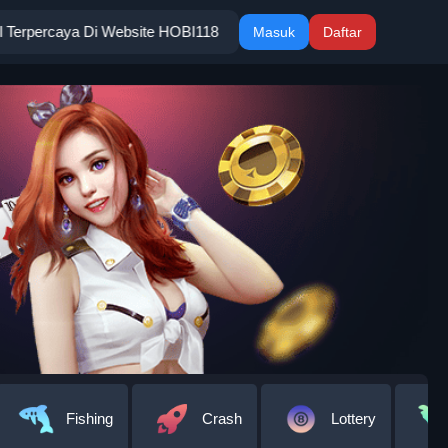
bsite HOBI118
Masuk
Daftar
Fishing
Crash
Lottery