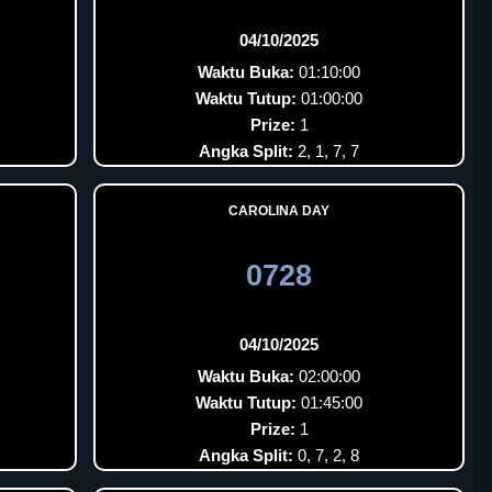
04/10/2025
Waktu Buka:
01:10:00
Waktu Tutup:
01:00:00
Prize:
1
Angka Split:
2, 1, 7, 7
CAROLINA DAY
0728
04/10/2025
Waktu Buka:
02:00:00
Waktu Tutup:
01:45:00
Prize:
1
Angka Split:
0, 7, 2, 8