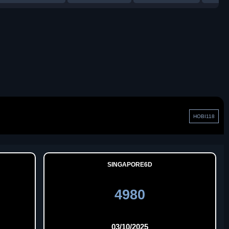
HOBI118
SINGAPORE6D
4980
03/10/2025