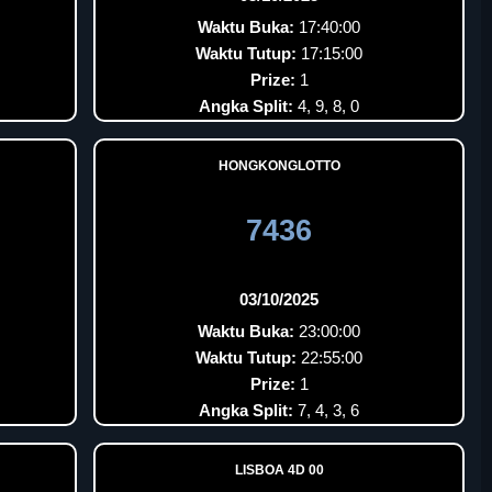
Waktu Buka:
17:40:00
Waktu Tutup:
17:15:00
Prize:
1
Angka Split:
4, 9, 8, 0
HONGKONGLOTTO
7436
03/10/2025
Waktu Buka:
23:00:00
Waktu Tutup:
22:55:00
Prize:
1
Angka Split:
7, 4, 3, 6
LISBOA 4D 00