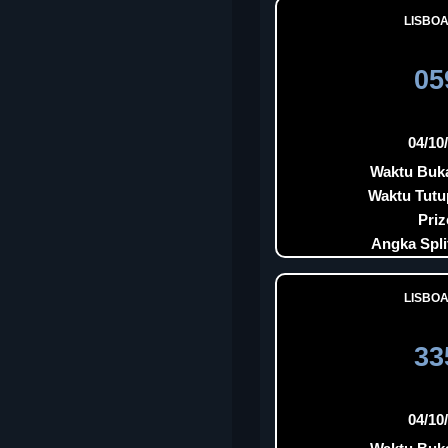
LISBOA
05
04/10
Waktu Buk
Waktu Tutu
Priz
Angka Spli
LISBOA
33
04/10