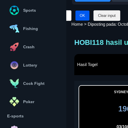
Sports
Search
Clear input
for:
Home
>
Diposting pada: Octo
Fishing
HOBI118 hasil u
Crash
Hasil Togel
Lottery
Cock Fight
SYDNE
Poker
19
E-sports
03/10