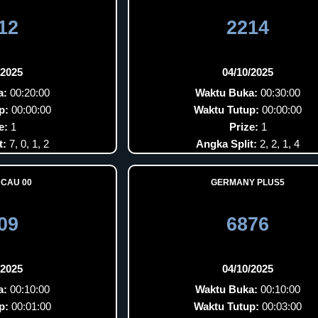
12
2214
/2025
04/10/2025
a:
00:20:00
Waktu Buka:
00:30:00
p:
00:00:00
Waktu Tutup:
00:00:00
e:
1
Prize:
1
t:
7, 0, 1, 2
Angka Split:
2, 2, 1, 4
CAU 00
GERMANY PLUS5
09
6876
/2025
04/10/2025
a:
00:10:00
Waktu Buka:
00:10:00
p:
00:01:00
Waktu Tutup:
00:03:00